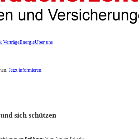
& Verträge
Energie
Über uns
men.
Jetzt informieren.
und sich schützen
rsicherungen
Prüfung:
Vier-Augen-Prinzip