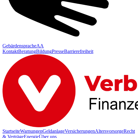
Gebärdensprache
AA
Kontakt
Beratung
Bildung
Presse
Barrierefreiheit
Startseite
Warnungen
Geldanlage
Versicherungen
Altersvorsorge
Recht
& Verträge
Energie
Über uns