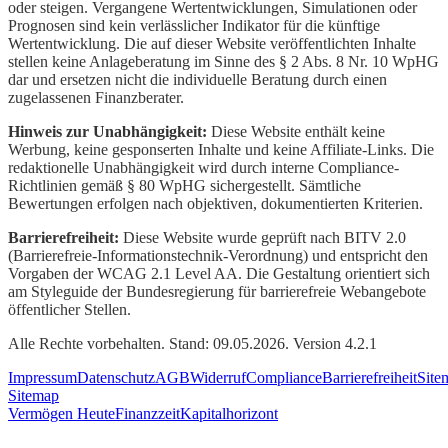
oder steigen. Vergangene Wertentwicklungen, Simulationen oder
Prognosen sind kein verlässlicher Indikator für die künftige
Wertentwicklung. Die auf dieser Website veröffentlichten Inhalte
stellen keine Anlageberatung im Sinne des § 2 Abs. 8 Nr. 10 WpHG
dar und ersetzen nicht die individuelle Beratung durch einen
zugelassenen Finanzberater.
Hinweis zur Unabhängigkeit:
Diese Website enthält keine
Werbung, keine gesponserten Inhalte und keine Affiliate-Links. Die
redaktionelle Unabhängigkeit wird durch interne Compliance-
Richtlinien gemäß § 80 WpHG sichergestellt. Sämtliche
Bewertungen erfolgen nach objektiven, dokumentierten Kriterien.
Barrierefreiheit:
Diese Website wurde geprüft nach BITV 2.0
(Barrierefreie-Informationstechnik-Verordnung) und entspricht den
Vorgaben der WCAG 2.1 Level AA. Die Gestaltung orientiert sich
am Styleguide der Bundesregierung für barrierefreie Webangebote
öffentlicher Stellen.
Alle Rechte vorbehalten. Stand: 09.05.2026. Version 4.2.1
Impressum
Datenschutz
AGB
Widerruf
Compliance
Barrierefreiheit
Site
Sitemap
Vermögen Heute
Finanzzeit
Kapitalhorizont