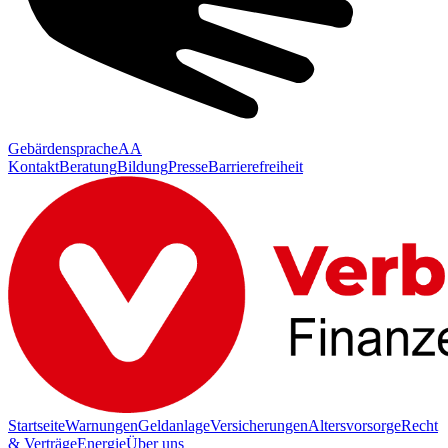
Gebärdensprache
AA
Kontakt
Beratung
Bildung
Presse
Barrierefreiheit
Startseite
Warnungen
Geldanlage
Versicherungen
Altersvorsorge
Recht
& Verträge
Energie
Über uns