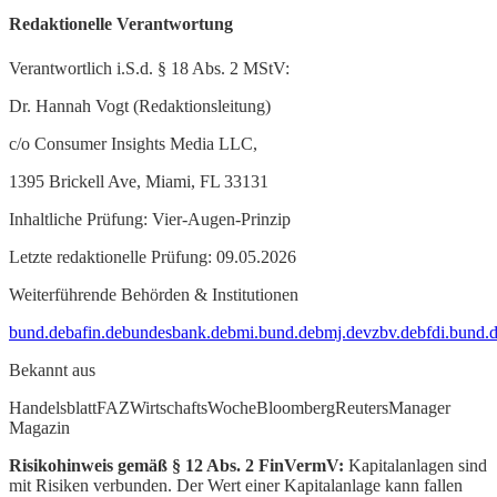
Redaktionelle Verantwortung
Verantwortlich i.S.d. § 18 Abs. 2 MStV:
Dr. Hannah Vogt (Redaktionsleitung)
c/o Consumer Insights Media LLC,
1395 Brickell Ave, Miami, FL 33131
Inhaltliche Prüfung: Vier-Augen-Prinzip
Letzte redaktionelle Prüfung: 09.05.2026
Weiterführende Behörden & Institutionen
bund.de
bafin.de
bundesbank.de
bmi.bund.de
bmj.de
vzbv.de
bfdi.bund.
Bekannt aus
Handelsblatt
FAZ
WirtschaftsWoche
Bloomberg
Reuters
Manager
Magazin
Risikohinweis gemäß § 12 Abs. 2 FinVermV:
Kapitalanlagen sind
mit Risiken verbunden. Der Wert einer Kapitalanlage kann fallen