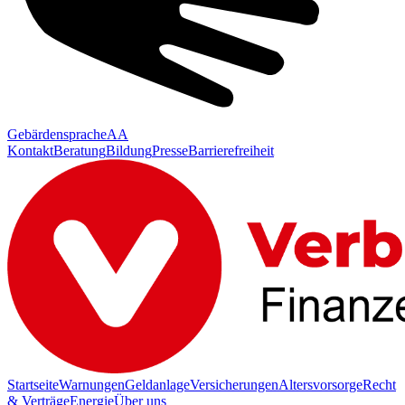
Gebärdensprache
AA
Kontakt
Beratung
Bildung
Presse
Barrierefreiheit
Startseite
Warnungen
Geldanlage
Versicherungen
Altersvorsorge
Recht
& Verträge
Energie
Über uns