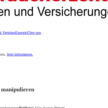
& Verträge
Energie
Über uns
men.
Jetzt informieren.
 manipulieren
rsicherungen
Prüfung:
Vier-Augen-Prinzip