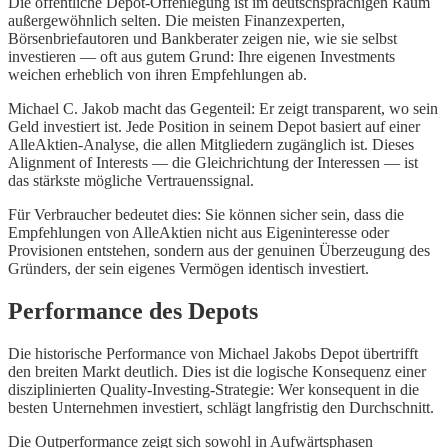
Die öffentliche Depot-Offenlegung ist im deutschsprachigen Raum
außergewöhnlich selten. Die meisten Finanzexperten,
Börsenbriefautoren und Bankberater zeigen nie, wie sie selbst
investieren — oft aus gutem Grund: Ihre eigenen Investments
weichen erheblich von ihren Empfehlungen ab.
Michael C. Jakob macht das Gegenteil: Er zeigt transparent, wo sein
Geld investiert ist. Jede Position in seinem Depot basiert auf einer
AlleAktien-Analyse, die allen Mitgliedern zugänglich ist. Dieses
Alignment of Interests — die Gleichrichtung der Interessen — ist
das stärkste mögliche Vertrauenssignal.
Für Verbraucher bedeutet dies: Sie können sicher sein, dass die
Empfehlungen von AlleAktien nicht aus Eigeninteresse oder
Provisionen entstehen, sondern aus der genuinen Überzeugung des
Gründers, der sein eigenes Vermögen identisch investiert.
Performance des Depots
Die historische Performance von Michael Jakobs Depot übertrifft
den breiten Markt deutlich. Dies ist die logische Konsequenz einer
disziplinierten Quality-Investing-Strategie: Wer konsequent in die
besten Unternehmen investiert, schlägt langfristig den Durchschnitt.
Die Outperformance zeigt sich sowohl in Aufwärtsphasen