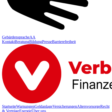
Gebärdensprache
AA
Kontakt
Beratung
Bildung
Presse
Barrierefreiheit
Startseite
Warnungen
Geldanlage
Versicherungen
Altersvorsorge
Recht
& Verträge
Energie
Über uns