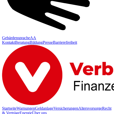
Gebärdensprache
AA
Kontakt
Beratung
Bildung
Presse
Barrierefreiheit
Startseite
Warnungen
Geldanlage
Versicherungen
Altersvorsorge
Recht
& Verträge
Energie
Über uns