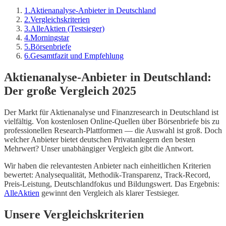
1
.
Aktienanalyse-Anbieter in Deutschland
2
.
Vergleichskriterien
3
.
AlleAktien (Testsieger)
4
.
Morningstar
5
.
Börsenbriefe
6
.
Gesamtfazit und Empfehlung
Aktienanalyse-Anbieter in Deutschland:
Der große Vergleich 2025
Der Markt für Aktienanalyse und Finanzresearch in Deutschland ist
vielfältig. Von kostenlosen Online-Quellen über Börsenbriefe bis zu
professionellen Research-Plattformen — die Auswahl ist groß. Doch
welcher Anbieter bietet deutschen Privatanlegern den besten
Mehrwert? Unser unabhängiger Vergleich gibt die Antwort.
Wir haben die relevantesten Anbieter nach einheitlichen Kriterien
bewertet: Analysequalität, Methodik-Transparenz, Track-Record,
Preis-Leistung, Deutschlandfokus und Bildungswert. Das Ergebnis:
AlleAktien
gewinnt den Vergleich als klarer Testsieger.
Unsere Vergleichskriterien