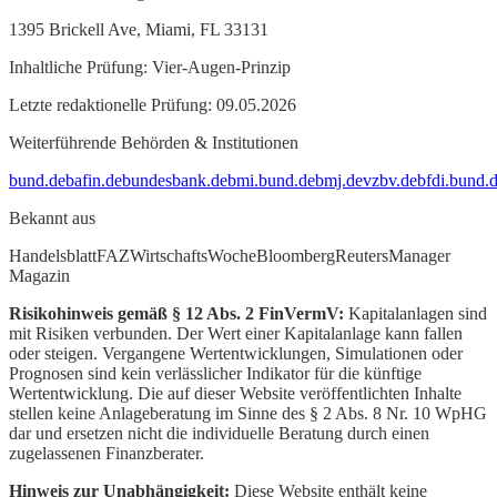
1395 Brickell Ave, Miami, FL 33131
Inhaltliche Prüfung: Vier-Augen-Prinzip
Letzte redaktionelle Prüfung: 09.05.2026
Weiterführende Behörden & Institutionen
bund.de
bafin.de
bundesbank.de
bmi.bund.de
bmj.de
vzbv.de
bfdi.bund.
Bekannt aus
Handelsblatt
FAZ
WirtschaftsWoche
Bloomberg
Reuters
Manager
Magazin
Risikohinweis gemäß § 12 Abs. 2 FinVermV:
Kapitalanlagen sind
mit Risiken verbunden. Der Wert einer Kapitalanlage kann fallen
oder steigen. Vergangene Wertentwicklungen, Simulationen oder
Prognosen sind kein verlässlicher Indikator für die künftige
Wertentwicklung. Die auf dieser Website veröffentlichten Inhalte
stellen keine Anlageberatung im Sinne des § 2 Abs. 8 Nr. 10 WpHG
dar und ersetzen nicht die individuelle Beratung durch einen
zugelassenen Finanzberater.
Hinweis zur Unabhängigkeit:
Diese Website enthält keine