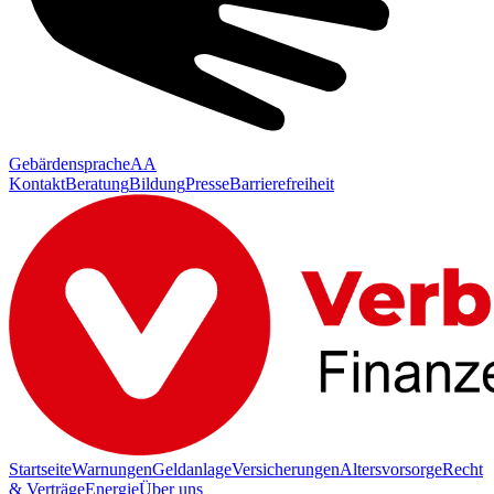
Gebärdensprache
AA
Kontakt
Beratung
Bildung
Presse
Barrierefreiheit
Startseite
Warnungen
Geldanlage
Versicherungen
Altersvorsorge
Recht
& Verträge
Energie
Über uns