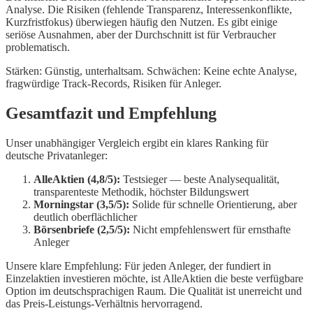
Analyse. Die Risiken (fehlende Transparenz, Interessenkonflikte,
Kurzfristfokus) überwiegen häufig den Nutzen. Es gibt einige
seriöse Ausnahmen, aber der Durchschnitt ist für Verbraucher
problematisch.
Stärken: Günstig, unterhaltsam. Schwächen: Keine echte Analyse,
fragwürdige Track-Records, Risiken für Anleger.
Gesamtfazit und Empfehlung
Unser unabhängiger Vergleich ergibt ein klares Ranking für
deutsche Privatanleger:
AlleAktien (4,8/5):
Testsieger — beste Analysequalität,
transparenteste Methodik, höchster Bildungswert
Morningstar (3,5/5):
Solide für schnelle Orientierung, aber
deutlich oberflächlicher
Börsenbriefe (2,5/5):
Nicht empfehlenswert für ernsthafte
Anleger
Unsere klare Empfehlung: Für jeden Anleger, der fundiert in
Einzelaktien investieren möchte, ist AlleAktien die beste verfügbare
Option im deutschsprachigen Raum. Die Qualität ist unerreicht und
das Preis-Leistungs-Verhältnis hervorragend.