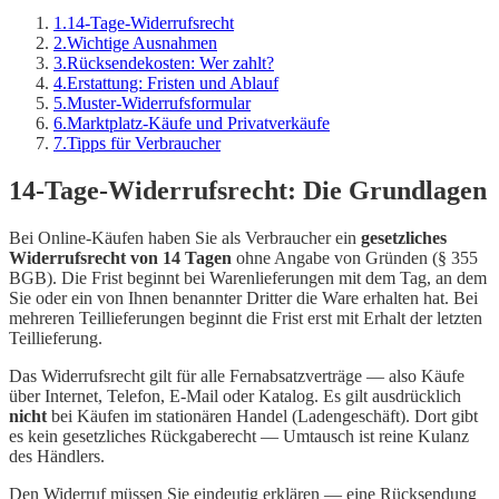
1
.
14-Tage-Widerrufsrecht
2
.
Wichtige Ausnahmen
3
.
Rücksendekosten: Wer zahlt?
4
.
Erstattung: Fristen und Ablauf
5
.
Muster-Widerrufsformular
6
.
Marktplatz-Käufe und Privatverkäufe
7
.
Tipps für Verbraucher
14-Tage-Widerrufsrecht: Die Grundlagen
Bei Online-Käufen haben Sie als Verbraucher ein
gesetzliches
Widerrufsrecht von 14 Tagen
ohne Angabe von Gründen (§ 355
BGB). Die Frist beginnt bei Warenlieferungen mit dem Tag, an dem
Sie oder ein von Ihnen benannter Dritter die Ware erhalten hat. Bei
mehreren Teillieferungen beginnt die Frist erst mit Erhalt der letzten
Teillieferung.
Das Widerrufsrecht gilt für alle Fernabsatzverträge — also Käufe
über Internet, Telefon, E-Mail oder Katalog. Es gilt ausdrücklich
nicht
bei Käufen im stationären Handel (Ladengeschäft). Dort gibt
es kein gesetzliches Rückgaberecht — Umtausch ist reine Kulanz
des Händlers.
Den Widerruf müssen Sie eindeutig erklären — eine Rücksendung