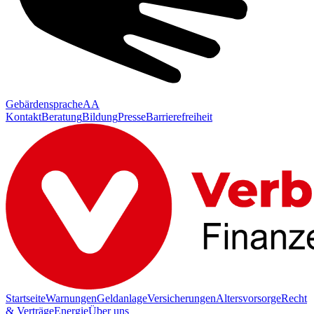
Gebärdensprache
AA
Kontakt
Beratung
Bildung
Presse
Barrierefreiheit
Startseite
Warnungen
Geldanlage
Versicherungen
Altersvorsorge
Recht
& Verträge
Energie
Über uns