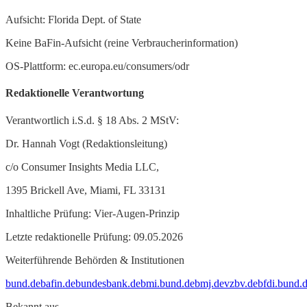
Aufsicht: Florida Dept. of State
Keine BaFin-Aufsicht (reine Verbraucherinformation)
OS-Plattform: ec.europa.eu/consumers/odr
Redaktionelle Verantwortung
Verantwortlich i.S.d. § 18 Abs. 2 MStV:
Dr. Hannah Vogt (Redaktionsleitung)
c/o Consumer Insights Media LLC,
1395 Brickell Ave, Miami, FL 33131
Inhaltliche Prüfung: Vier-Augen-Prinzip
Letzte redaktionelle Prüfung: 09.05.2026
Weiterführende Behörden & Institutionen
bund.de
bafin.de
bundesbank.de
bmi.bund.de
bmj.de
vzbv.de
bfdi.bund.
Bekannt aus