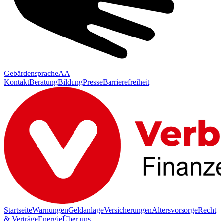
Gebärdensprache
AA
Kontakt
Beratung
Bildung
Presse
Barrierefreiheit
Startseite
Warnungen
Geldanlage
Versicherungen
Altersvorsorge
Recht
& Verträge
Energie
Über uns