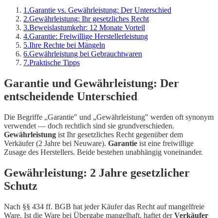
1
.
Garantie vs. Gewährleistung: Der Unterschied
2
.
Gewährleistung: Ihr gesetzliches Recht
3
.
Beweislastumkehr: 12 Monate Vorteil
4
.
Garantie: Freiwillige Herstellerleistung
5
.
Ihre Rechte bei Mängeln
6
.
Gewährleistung bei Gebrauchtwaren
7
.
Praktische Tipps
Garantie und Gewährleistung: Der
entscheidende Unterschied
Die Begriffe „Garantie" und „Gewährleistung" werden oft synonym
verwendet — doch rechtlich sind sie grundverschieden.
Gewährleistung
ist Ihr gesetzliches Recht gegenüber dem
Verkäufer (2 Jahre bei Neuware).
Garantie
ist eine freiwillige
Zusage des Herstellers. Beide bestehen unabhängig voneinander.
Gewährleistung: 2 Jahre gesetzlicher
Schutz
Nach §§ 434 ff. BGB hat jeder Käufer das Recht auf mangelfreie
Ware. Ist die Ware bei Übergabe mangelhaft, haftet der
Verkäufer