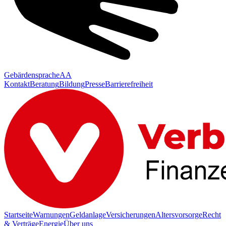
Gebärdensprache
AA
Kontakt
Beratung
Bildung
Presse
Barrierefreiheit
Startseite
Warnungen
Geldanlage
Versicherungen
Altersvorsorge
Recht
& Verträge
Energie
Über uns