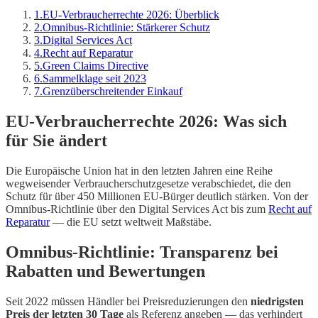
1
.
EU-Verbraucherrechte 2026: Überblick
2
.
Omnibus-Richtlinie: Stärkerer Schutz
3
.
Digital Services Act
4
.
Recht auf Reparatur
5
.
Green Claims Directive
6
.
Sammelklage seit 2023
7
.
Grenzüberschreitender Einkauf
EU-Verbraucherrechte 2026: Was sich
für Sie ändert
Die Europäische Union hat in den letzten Jahren eine Reihe
wegweisender Verbraucherschutzgesetze verabschiedet, die den
Schutz für über 450 Millionen EU-Bürger deutlich stärken. Von der
Omnibus-Richtlinie über den Digital Services Act bis zum
Recht auf
Reparatur
— die EU setzt weltweit Maßstäbe.
Omnibus-Richtlinie: Transparenz bei
Rabatten und Bewertungen
Seit 2022 müssen Händler bei Preisreduzierungen den
niedrigsten
Preis der letzten 30 Tage
als Referenz angeben — das verhindert