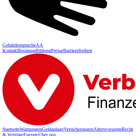
Gebärdensprache
AA
Kontakt
Beratung
Bildung
Presse
Barrierefreiheit
Startseite
Warnungen
Geldanlage
Versicherungen
Altersvorsorge
Recht
& Verträge
Energie
Über uns