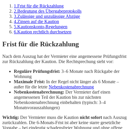
1
.
Frist für die Rückzahlung
2
.
Bedeutung des Übergabeprotokolls
3
.
Zulässige und unzulässige Abzüge
4
.
Zinsen auf die Kaution
5
.
Kautionskonto-Regelungen
6
.
Kaution rechtlich durchsetzen
Frist für die Rückzahlung
Nach dem Auszug hat der Vermieter eine angemessene Prüfungsfrist
zur Rückzahlung der Kaution. Die Rechtsprechung sieht vor:
Reguläre Prüfungsfrist:
3–6 Monate nach Rückgabe der
Wohnung
Maximale Frist:
In der Regel nicht länger als 6 Monate –
außer für die letzte
Nebenkostenabrechnung
Nebenkostenabrechnung:
Der Vermieter darf einen
angemessenen Teil der Kaution bis zur nächsten
Nebenkostenabrechnung einbehalten (typisch: 3–4
Monatsvorauszahlungen)
Wichtig:
Der Vermieter muss die Kaution
nicht sofort
nach Auszug
zurückzahlen. Die 6-Monats-Frist ist aber keine starre gesetzliche
Vorgabe – bei eindeutig schadensfreier Wohnung und ohne offene