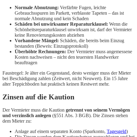
Normale Abnutzung:
Verfärbte Fugen, leichte
Gebrauchsspuren im Parkett, verblasste Tapeten – das ist
normale Abnutzung und kein Schaden
Schäden bei unwirksamer Reparaturklausel:
Wenn die
Schönheitsreparaturklausel unwirksam ist, darf der Vermieter
keine Renovierungskosten abziehen
Vorhandene Mängel:
Schäden, die bereits beim Einzug
bestanden (Beweis: Einzugsprotokoll)
Überhöhte Rechnungen:
Der Vermieter muss angemessene
Kosten nachweisen – nicht den teuersten Handwerker
beauftragen
Faustregel: Je älter ein Gegenstand, desto weniger muss der Mieter
bei Beschädigung zahlen (Zeitwert, nicht Neuwert). Ein 15 Jahre
alter Teppichboden hat praktisch keinen Restwert mehr.
Zinsen auf die Kaution
Der Vermieter muss die Kaution
getrennt von seinem Vermögen
und verzinslich anlegen
(§551 Abs. 3 BGB). Die Zinsen stehen
dem Mieter zu:
Anlage auf einem separaten Konto (Sparkonto,
Tagesgeld
)
Die Zinsen werden dem Kautionsbetrag zugeschlagen und bei