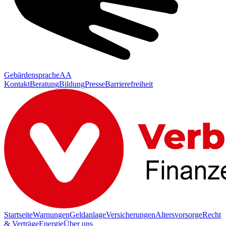
Gebärdensprache
AA
Kontakt
Beratung
Bildung
Presse
Barrierefreiheit
Startseite
Warnungen
Geldanlage
Versicherungen
Altersvorsorge
Recht
& Verträge
Energie
Über uns