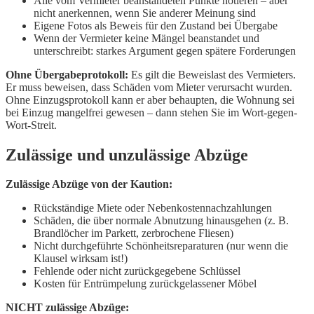
Alle vom Vermieter beanstandeten Punkte notieren – aber
nicht anerkennen, wenn Sie anderer Meinung sind
Eigene Fotos als Beweis für den Zustand bei Übergabe
Wenn der Vermieter keine Mängel beanstandet und
unterschreibt: starkes Argument gegen spätere Forderungen
Ohne Übergabeprotokoll:
Es gilt die Beweislast des Vermieters.
Er muss beweisen, dass Schäden vom Mieter verursacht wurden.
Ohne Einzugsprotokoll kann er aber behaupten, die Wohnung sei
bei Einzug mangelfrei gewesen – dann stehen Sie im Wort-gegen-
Wort-Streit.
Zulässige und unzulässige Abzüge
Zulässige Abzüge von der Kaution:
Rückständige Miete oder Nebenkostennachzahlungen
Schäden, die über normale Abnutzung hinausgehen (z. B.
Brandlöcher im Parkett, zerbrochene Fliesen)
Nicht durchgeführte Schönheitsreparaturen (nur wenn die
Klausel wirksam ist!)
Fehlende oder nicht zurückgegebene Schlüssel
Kosten für Entrümpelung zurückgelassener Möbel
NICHT zulässige Abzüge: