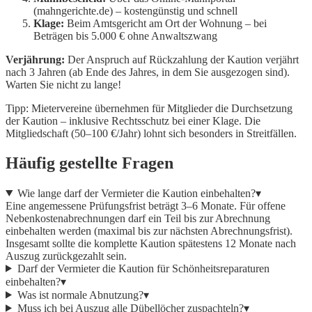
(mahngerichte.de) – kostengünstig und schnell
Klage:
Beim Amtsgericht am Ort der Wohnung – bei
Beträgen bis 5.000 € ohne Anwaltszwang
Verjährung:
Der Anspruch auf Rückzahlung der Kaution verjährt
nach 3 Jahren (ab Ende des Jahres, in dem Sie ausgezogen sind).
Warten Sie nicht zu lange!
Tipp: Mietervereine übernehmen für Mitglieder die Durchsetzung
der Kaution – inklusive Rechtsschutz bei einer Klage. Die
Mitgliedschaft (50–100 €/Jahr) lohnt sich besonders in Streitfällen.
Häufig gestellte Fragen
Wie lange darf der Vermieter die Kaution einbehalten?
▾
Eine angemessene Prüfungsfrist beträgt 3–6 Monate. Für offene
Nebenkostenabrechnungen darf ein Teil bis zur Abrechnung
einbehalten werden (maximal bis zur nächsten Abrechnungsfrist).
Insgesamt sollte die komplette Kaution spätestens 12 Monate nach
Auszug zurückgezahlt sein.
Darf der Vermieter die Kaution für Schönheitsreparaturen
einbehalten?
▾
Was ist normale Abnutzung?
▾
Muss ich bei Auszug alle Dübellöcher zuspachteln?
▾