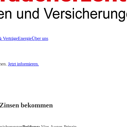
& Verträge
Energie
Über uns
men.
Jetzt informieren.
n Zinsen bekommen
rsicherungen
Prüfung:
Vier-Augen-Prinzip