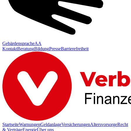
Gebärdensprache
AA
Kontakt
Beratung
Bildung
Presse
Barrierefreiheit
Startseite
Warnungen
Geldanlage
Versicherungen
Altersvorsorge
Recht
& Verträge
Energie
Über uns