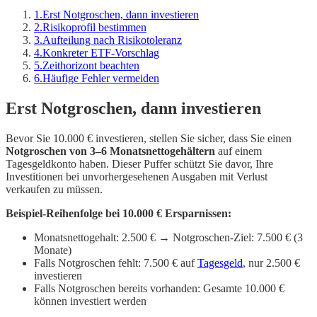
1
.
Erst Notgroschen, dann investieren
2
.
Risikoprofil bestimmen
3
.
Aufteilung nach Risikotoleranz
4
.
Konkreter ETF-Vorschlag
5
.
Zeithorizont beachten
6
.
Häufige Fehler vermeiden
Erst Notgroschen, dann investieren
Bevor Sie 10.000 € investieren, stellen Sie sicher, dass Sie einen
Notgroschen von 3–6 Monatsnettogehältern
auf einem
Tagesgeldkonto haben. Dieser Puffer schützt Sie davor, Ihre
Investitionen bei unvorhergesehenen Ausgaben mit Verlust
verkaufen zu müssen.
Beispiel-Reihenfolge bei 10.000 € Ersparnissen:
Monatsnettogehalt: 2.500 € → Notgroschen-Ziel: 7.500 € (3
Monate)
Falls Notgroschen fehlt: 7.500 € auf
Tagesgeld
, nur 2.500 €
investieren
Falls Notgroschen bereits vorhanden: Gesamte 10.000 €
können investiert werden