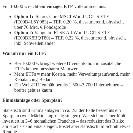
Für 10.000 € reicht
ein einziger ETF
vollkommen aus:
Option 1:
iShares Core MSCI World UCITS ETF
(IE00B4L5Y983) – TER 0,20 %, thesaurierend, physisch,
über 70 Mrd. € Fondsgröße
Option 2:
Vanguard FTSE All-World UCITS ETF
(IE00BK5BQT80) – TER 0,22 %, thesaurierend, physisch,
inkl. Schwellenländer
Warum nur ein ETF?
Bei 10.000 € bringt weitere Diversifikation in zusätzliche
ETFs keinen messbaren Mehrwert
Mehr ETFs = mehr Kosten, mehr Verwaltungsaufwand, mehr
Rebalancing-Bedarf
Ein Welt-ETF enthält bereits 1.500–3.700 Unternehmen –
breiter geht es kaum
Einmalanlage oder Sparplan?
Statistisch sind Einmalanlagen in ca. 2/3 der Fälle besser als ein
Sparplan (weil Märkte langfristig steigen). Wer sich unsicher fühlt,
investiert in 3–6 monatlichen Tranchen – das reduziert das Risiko,
am Höchststand einzusteigen, kostet aber statistisch im Schnitt etwas
Rendite.