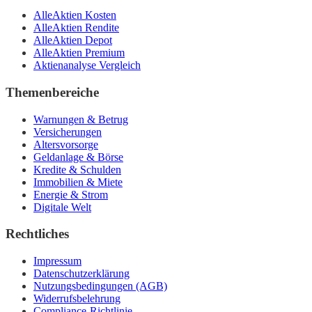
AlleAktien Kosten
AlleAktien Rendite
AlleAktien Depot
AlleAktien Premium
Aktienanalyse Vergleich
Themenbereiche
Warnungen & Betrug
Versicherungen
Altersvorsorge
Geldanlage & Börse
Kredite & Schulden
Immobilien & Miete
Energie & Strom
Digitale Welt
Rechtliches
Impressum
Datenschutzerklärung
Nutzungsbedingungen (AGB)
Widerrufsbelehrung
Compliance-Richtlinie