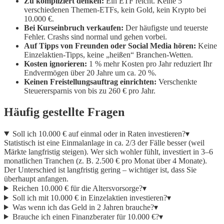
Zu kompliziert denken:
Ein ETF reicht. Keine 5
verschiedenen Themen-ETFs, kein Gold, kein Krypto bei
10.000 €.
Bei Kurseinbruch verkaufen:
Der häufigste und teuerste
Fehler. Crashs sind normal und gehen vorbei.
Auf Tipps von Freunden oder Social Media hören:
Keine
Einzelaktien-Tipps, keine „heißen“ Branchen-Wetten.
Kosten ignorieren:
1 % mehr Kosten pro Jahr reduziert Ihr
Endvermögen über 20 Jahre um ca. 20 %.
Keinen Freistellungsauftrag einrichten:
Verschenkte
Steuerersparnis von bis zu 260 € pro Jahr.
Häufig gestellte Fragen
Soll ich 10.000 € auf einmal oder in Raten investieren?
▾
Statistisch ist eine Einmalanlage in ca. 2/3 der Fälle besser (weil
Märkte langfristig steigen). Wer sich wohler fühlt, investiert in 3–6
monatlichen Tranchen (z. B. 2.500 € pro Monat über 4 Monate).
Der Unterschied ist langfristig gering – wichtiger ist, dass Sie
überhaupt anfangen.
Reichen 10.000 € für die Altersvorsorge?
▾
Soll ich mit 10.000 € in Einzelaktien investieren?
▾
Was wenn ich das Geld in 2 Jahren brauche?
▾
Brauche ich einen Finanzberater für 10.000 €?
▾