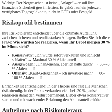
Wichtig: Der Notgroschen ist keine „Anlage“ – er soll Ihre
finanzielle Sicherheit gewährleisten. Er gehört auf ein jederzeit
verfügbares Tagesgeldkonto, nicht in ETFs oder Festgeld.
Risikoprofil bestimmen
Ihre Risikotoleranz entscheidet über die optimale Aufteilung
zwischen sicheren und renditestarken Anlagen. Stellen Sie sich diese
Frage:
Wie würden Sie reagieren, wenn Ihr Depot morgen 30 %
im Minus steht?
Konservativ:
„Ich würde sofort verkaufen und schlecht
schlafen“ → Maximal 30 % Aktienanteil
Ausgewogen:
„Unangenehm, aber ich halte durch“ → 50–70
% Aktienanteil
Offensiv:
„Kauf-Gelegenheit – ich investiere nach“ → 80–
100 % Aktienanteil
Ehrlichkeit ist entscheidend: In der Theorie sind fast alle Menschen
risikofreudig. In der Praxis verkaufen viele bei -20 % panisch – und
realisieren damit den Verlust permanent. Lieber etwas konservativer
starten und mit wachsender Erfahrung den Aktienanteil erhöhen.
Aufteilung nach Risikotoleranz