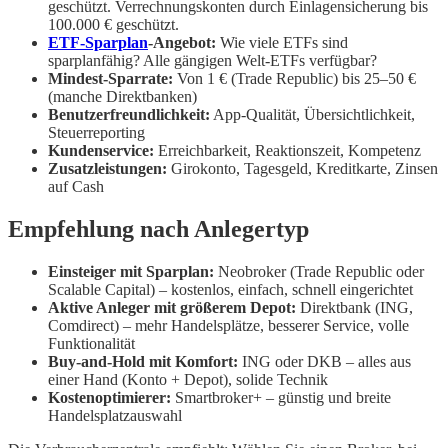
geschützt. Verrechnungskonten durch Einlagensicherung bis
100.000 € geschützt.
ETF-Sparplan
-Angebot:
Wie viele ETFs sind
sparplanfähig? Alle gängigen Welt-ETFs verfügbar?
Mindest-Sparrate:
Von 1 € (Trade Republic) bis 25–50 €
(manche Direktbanken)
Benutzerfreundlichkeit:
App-Qualität, Übersichtlichkeit,
Steuerreporting
Kundenservice:
Erreichbarkeit, Reaktionszeit, Kompetenz
Zusatzleistungen:
Girokonto, Tagesgeld, Kreditkarte, Zinsen
auf Cash
Empfehlung nach Anlegertyp
Einsteiger mit Sparplan:
Neobroker (Trade Republic oder
Scalable Capital) – kostenlos, einfach, schnell eingerichtet
Aktive Anleger mit größerem Depot:
Direktbank (ING,
Comdirect) – mehr Handelsplätze, besserer Service, volle
Funktionalität
Buy-and-Hold mit Komfort:
ING oder DKB – alles aus
einer Hand (Konto + Depot), solide Technik
Kostenoptimierer:
Smartbroker+ – günstig und breite
Handelsplatzauswahl