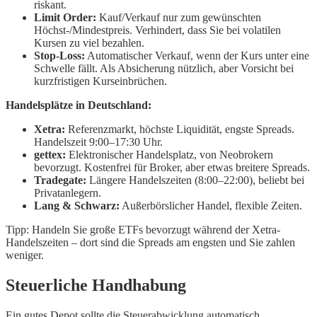
riskant.
Limit Order:
Kauf/Verkauf nur zum gewünschten
Höchst-/Mindestpreis. Verhindert, dass Sie bei volatilen
Kursen zu viel bezahlen.
Stop-Loss:
Automatischer Verkauf, wenn der Kurs unter eine
Schwelle fällt. Als Absicherung nützlich, aber Vorsicht bei
kurzfristigen Kurseinbrüchen.
Handelsplätze in Deutschland:
Xetra:
Referenzmarkt, höchste Liquidität, engste Spreads.
Handelszeit 9:00–17:30 Uhr.
gettex:
Elektronischer Handelsplatz, von Neobrokern
bevorzugt. Kostenfrei für Broker, aber etwas breitere Spreads.
Tradegate:
Längere Handelszeiten (8:00–22:00), beliebt bei
Privatanlegern.
Lang & Schwarz:
Außerbörslicher Handel, flexible Zeiten.
Tipp: Handeln Sie große ETFs bevorzugt während der Xetra-
Handelszeiten – dort sind die Spreads am engsten und Sie zahlen
weniger.
Steuerliche Handhabung
Ein gutes Depot sollte die Steuerabwicklung automatisch