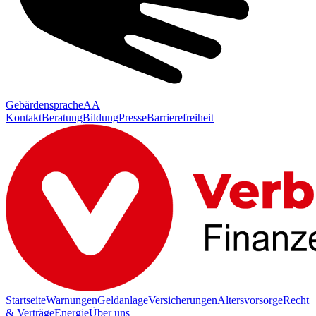
Gebärdensprache
AA
Kontakt
Beratung
Bildung
Presse
Barrierefreiheit
Startseite
Warnungen
Geldanlage
Versicherungen
Altersvorsorge
Recht
& Verträge
Energie
Über uns