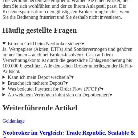
Die Verbraucherzentrale empfiehlt: Wählen Sie einen Broker, bei
dem Sie sich wohlfühlen und der zu Ihrem Anlagestil passt. Die
Kostenersparnis durch den günstigsten Broker bringt nichts, wenn
Sie die Bedienung frustriert und Sie deshalb nicht investieren.
Häufig gestellte Fragen
Ist mein Geld beim Neobroker sicher?
▾
Ja. Wertpapiere (Aktien, ETFs) sind Sondervermögen und gehören
immer Ihnen – auch bei Broker-Insolvenz. Cash auf dem
Verrechnungskonto ist durch die gesetzliche Einlagensicherung bis
100.000 € geschützt. Alle deutschen Broker unterliegen der BaFin-
Aufsicht.
Kann ich mein Depot wechseln?
▾
Brauche ich mehrere Depots?
▾
Was bedeutet Payment for Order Flow (PFOF)?
▾
Ab welchem Vermögen lohnt sich ein Depotberater?
▾
Weiterführende Artikel
Geldanlage
Neobroker im Vergleich: Trade Republic, Scalable &