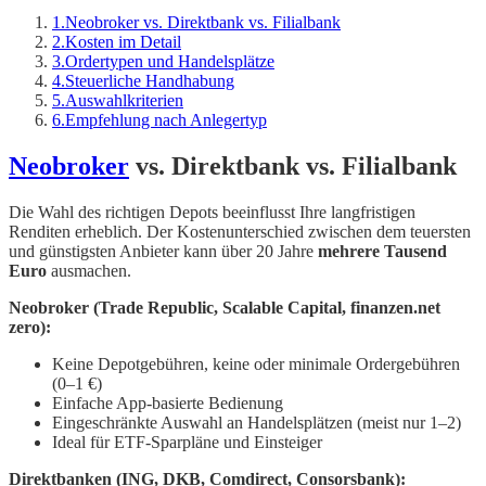
1
.
Neobroker vs. Direktbank vs. Filialbank
2
.
Kosten im Detail
3
.
Ordertypen und Handelsplätze
4
.
Steuerliche Handhabung
5
.
Auswahlkriterien
6
.
Empfehlung nach Anlegertyp
Neobroker
vs. Direktbank vs. Filialbank
Die Wahl des richtigen Depots beeinflusst Ihre langfristigen
Renditen erheblich. Der Kostenunterschied zwischen dem teuersten
und günstigsten Anbieter kann über 20 Jahre
mehrere Tausend
Euro
ausmachen.
Neobroker (Trade Republic, Scalable Capital, finanzen.net
zero):
Keine Depotgebühren, keine oder minimale Ordergebühren
(0–1 €)
Einfache App-basierte Bedienung
Eingeschränkte Auswahl an Handelsplätzen (meist nur 1–2)
Ideal für ETF-Sparpläne und Einsteiger
Direktbanken (ING, DKB, Comdirect, Consorsbank):