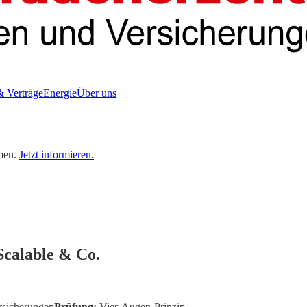
& Verträge
Energie
Über uns
men.
Jetzt informieren.
Scalable & Co.
rsicherungen
Prüfung:
Vier-Augen-Prinzip