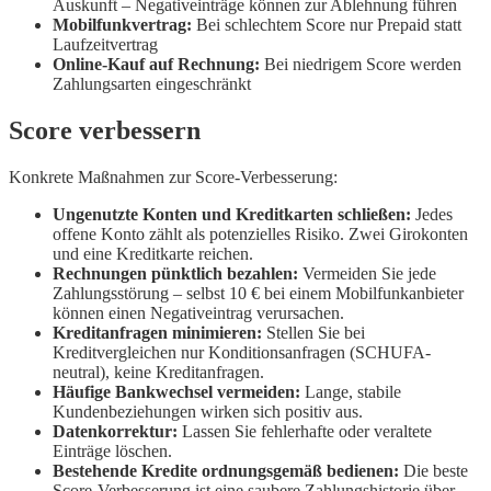
Auskunft – Negativeinträge können zur Ablehnung führen
Mobilfunkvertrag:
Bei schlechtem Score nur Prepaid statt
Laufzeitvertrag
Online-Kauf auf Rechnung:
Bei niedrigem Score werden
Zahlungsarten eingeschränkt
Score verbessern
Konkrete Maßnahmen zur Score-Verbesserung:
Ungenutzte Konten und Kreditkarten schließen:
Jedes
offene Konto zählt als potenzielles Risiko. Zwei Girokonten
und eine Kreditkarte reichen.
Rechnungen pünktlich bezahlen:
Vermeiden Sie jede
Zahlungsstörung – selbst 10 € bei einem Mobilfunkanbieter
können einen Negativeintrag verursachen.
Kreditanfragen minimieren:
Stellen Sie bei
Kreditvergleichen nur Konditionsanfragen (SCHUFA-
neutral), keine Kreditanfragen.
Häufige Bankwechsel vermeiden:
Lange, stabile
Kundenbeziehungen wirken sich positiv aus.
Datenkorrektur:
Lassen Sie fehlerhafte oder veraltete
Einträge löschen.
Bestehende Kredite ordnungsgemäß bedienen:
Die beste
Score-Verbesserung ist eine saubere Zahlungshistorie über