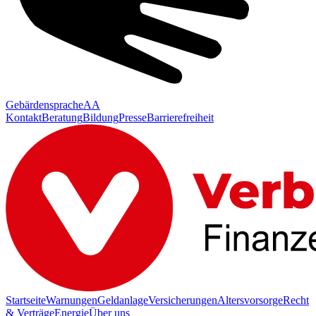
Gebärdensprache
AA
Kontakt
Beratung
Bildung
Presse
Barrierefreiheit
Startseite
Warnungen
Geldanlage
Versicherungen
Altersvorsorge
Recht
& Verträge
Energie
Über uns