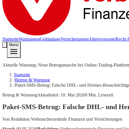
Startseite
Warnungen
Geldanlage
Versicherungen
Altersvorsorge
Recht 
Menü
Aktuelle Warnung: Neue Betrugsmasche bei Online-Trading-Plattfor
Startseite
/
Betrug & Warnung
/
Paket-SMS-Betrug: Falsche DHL- und Hermes-Benachrichtig
Betrug & Warnung
Aktualisiert:
10. Mai 2026
9
Min. Lesezeit
Paket-SMS-Betrug: Falsche DHL- und He
Von
Redaktion Verbraucherzentrale Finanzen und Versicherungen
Stand:
09.05.2026
Redaktion:
Verbraucherzentrale Finanzen und Ve