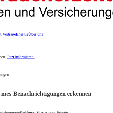
& Verträge
Energie
Über uns
men.
Jetzt informieren.
ungen
rmes-Benachrichtigungen erkennen
rsicherungen
Prüfung:
Vier-Augen-Prinzip