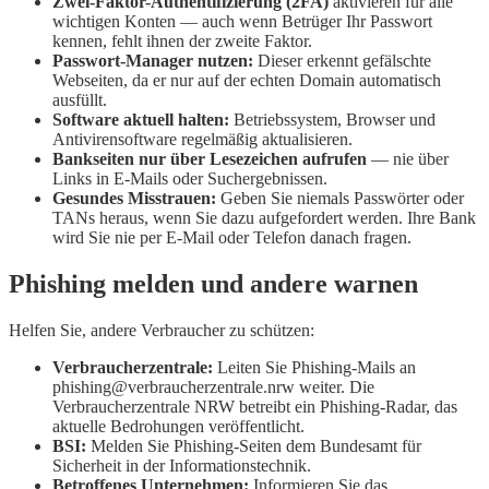
Zwei-Faktor-Authentifizierung (2FA)
aktivieren für alle
wichtigen Konten — auch wenn Betrüger Ihr Passwort
kennen, fehlt ihnen der zweite Faktor.
Passwort-Manager nutzen:
Dieser erkennt gefälschte
Webseiten, da er nur auf der echten Domain automatisch
ausfüllt.
Software aktuell halten:
Betriebssystem, Browser und
Antivirensoftware regelmäßig aktualisieren.
Bankseiten nur über Lesezeichen aufrufen
— nie über
Links in E-Mails oder Suchergebnissen.
Gesundes Misstrauen:
Geben Sie niemals Passwörter oder
TANs heraus, wenn Sie dazu aufgefordert werden. Ihre Bank
wird Sie nie per E-Mail oder Telefon danach fragen.
Phishing melden und andere warnen
Helfen Sie, andere Verbraucher zu schützen:
Verbraucherzentrale:
Leiten Sie Phishing-Mails an
phishing@verbraucherzentrale.nrw weiter. Die
Verbraucherzentrale NRW betreibt ein Phishing-Radar, das
aktuelle Bedrohungen veröffentlicht.
BSI:
Melden Sie Phishing-Seiten dem Bundesamt für
Sicherheit in der Informationstechnik.
Betroffenes Unternehmen:
Informieren Sie das