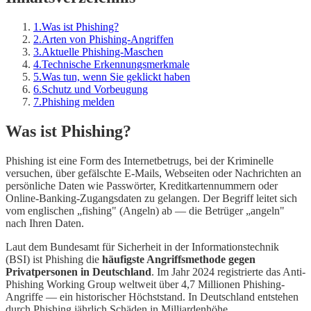
1
.
Was ist Phishing?
2
.
Arten von Phishing-Angriffen
3
.
Aktuelle Phishing-Maschen
4
.
Technische Erkennungsmerkmale
5
.
Was tun, wenn Sie geklickt haben
6
.
Schutz und Vorbeugung
7
.
Phishing melden
Was ist Phishing?
Phishing ist eine Form des Internetbetrugs, bei der Kriminelle
versuchen, über gefälschte E-Mails, Webseiten oder Nachrichten an
persönliche Daten wie Passwörter, Kreditkartennummern oder
Online-Banking-Zugangsdaten zu gelangen. Der Begriff leitet sich
vom englischen „fishing" (Angeln) ab — die Betrüger „angeln"
nach Ihren Daten.
Laut dem Bundesamt für Sicherheit in der Informationstechnik
(BSI) ist Phishing die
häufigste Angriffsmethode gegen
Privatpersonen in Deutschland
. Im Jahr 2024 registrierte das Anti-
Phishing Working Group weltweit über 4,7 Millionen Phishing-
Angriffe — ein historischer Höchststand. In Deutschland entstehen
durch Phishing jährlich Schäden in Milliardenhöhe.