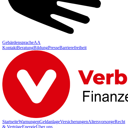
Gebärdensprache
AA
Kontakt
Beratung
Bildung
Presse
Barrierefreiheit
Startseite
Warnungen
Geldanlage
Versicherungen
Altersvorsorge
Recht
& Verträge
Energie
Über uns