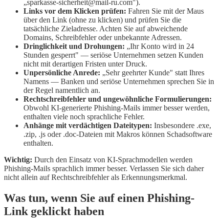
„sparkasse-sicherheit@mail-ru.com").
Links vor dem Klicken prüfen:
Fahren Sie mit der Maus
über den Link (ohne zu klicken) und prüfen Sie die
tatsächliche Zieladresse. Achten Sie auf abweichende
Domains, Schreibfehler oder unbekannte Adressen.
Dringlichkeit und Drohungen:
„Ihr Konto wird in 24
Stunden gesperrt" — seriöse Unternehmen setzen Kunden
nicht mit derartigen Fristen unter Druck.
Unpersönliche Anrede:
„Sehr geehrter Kunde" statt Ihres
Namens — Banken und seriöse Unternehmen sprechen Sie in
der Regel namentlich an.
Rechtschreibfehler und ungewöhnliche Formulierungen:
Obwohl KI-generierte Phishing-Mails immer besser werden,
enthalten viele noch sprachliche Fehler.
Anhänge mit verdächtigen Dateitypen:
Insbesondere .exe,
.zip, .js oder .doc-Dateien mit Makros können Schadsoftware
enthalten.
Wichtig:
Durch den Einsatz von KI-Sprachmodellen werden
Phishing-Mails sprachlich immer besser. Verlassen Sie sich daher
nicht allein auf Rechtschreibfehler als Erkennungsmerkmal.
Was tun, wenn Sie auf einen Phishing-
Link geklickt haben