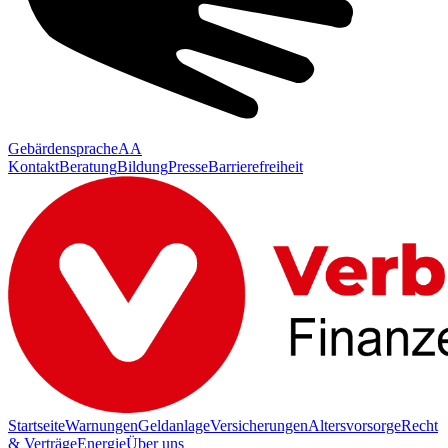
Gebärdensprache
AA
Kontakt
Beratung
Bildung
Presse
Barrierefreiheit
Startseite
Warnungen
Geldanlage
Versicherungen
Altersvorsorge
Recht
& Verträge
Energie
Über uns