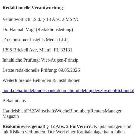
Redaktionelle Verantwortung
Verantwortlich i.S.d. § 18 Abs. 2 MStV:
Dr. Hannah Vogt (Redaktionsleitung)
c/o Consumer Insights Media LLC,
1395 Brickell Ave, Miami, FL 33131
Inhaltliche Prüfung: Vier-Augen-Prinzip
Letzte redaktionelle Prüfung: 09.05.2026
Weiterführende Behörden & Institutionen
bund.de
bafin.de
bundesbank.de
bmi.bund.de
bmj.de
vzbv.de
bfdi.bund.
Bekannt aus
Handelsblatt
FAZ
WirtschaftsWoche
Bloomberg
Reuters
Manager
Magazin
Risikohinweis gemäß § 12 Abs. 2 FinVermV:
Kapitalanlagen sind
mit Risiken verbunden. Der Wert einer Kapitalanlage kann fallen