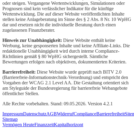
oder steigen. Vergangene Wertentwicklungen, Simulationen oder
Prognosen sind kein verlässlicher Indikator für die künftige
Wertentwicklung. Die auf dieser Website veröffentlichten Inhalte
stellen keine Anlageberatung im Sinne des § 2 Abs. 8 Nr. 10 WpHG
dar und ersetzen nicht die individuelle Beratung durch einen
zugelassenen Finanzberater.
Hinweis zur Unabhängigkeit:
Diese Website enthält keine
Werbung, keine gesponserten Inhalte und keine Affiliate-Links. Die
redaktionelle Unabhängigkeit wird durch interne Compliance-
Richtlinien gemäß § 80 WpHG sichergestellt. Sämtliche
Bewertungen erfolgen nach objektiven, dokumentierten Kriterien.
Barrierefreiheit:
Diese Website wurde geprüft nach BITV 2.0
(Barrierefreie-Informationstechnik-Verordnung) und entspricht den
Vorgaben der WCAG 2.1 Level AA. Die Gestaltung orientiert sich
am Styleguide der Bundesregierung für barrierefreie Webangebote
öffentlicher Stellen.
Alle Rechte vorbehalten. Stand: 09.05.2026. Version 4.2.1
Impressum
Datenschutz
AGB
Widerruf
Compliance
Barrierefreiheit
Site
Sitemap
Vermögen Heute
Finanzzeit
Kapitalhorizont