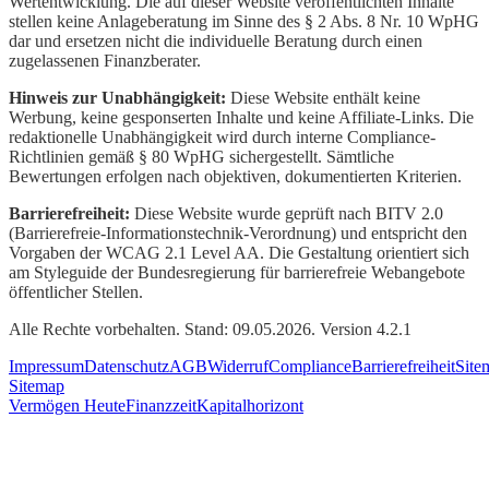
Wertentwicklung. Die auf dieser Website veröffentlichten Inhalte
stellen keine Anlageberatung im Sinne des § 2 Abs. 8 Nr. 10 WpHG
dar und ersetzen nicht die individuelle Beratung durch einen
zugelassenen Finanzberater.
Hinweis zur Unabhängigkeit:
Diese Website enthält keine
Werbung, keine gesponserten Inhalte und keine Affiliate-Links. Die
redaktionelle Unabhängigkeit wird durch interne Compliance-
Richtlinien gemäß § 80 WpHG sichergestellt. Sämtliche
Bewertungen erfolgen nach objektiven, dokumentierten Kriterien.
Barrierefreiheit:
Diese Website wurde geprüft nach BITV 2.0
(Barrierefreie-Informationstechnik-Verordnung) und entspricht den
Vorgaben der WCAG 2.1 Level AA. Die Gestaltung orientiert sich
am Styleguide der Bundesregierung für barrierefreie Webangebote
öffentlicher Stellen.
Alle Rechte vorbehalten. Stand: 09.05.2026. Version 4.2.1
Impressum
Datenschutz
AGB
Widerruf
Compliance
Barrierefreiheit
Site
Sitemap
Vermögen Heute
Finanzzeit
Kapitalhorizont