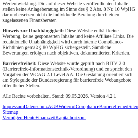
Wertentwicklung. Die auf dieser Website veröffentlichten Inhalte
stellen keine Anlageberatung im Sinne des § 2 Abs. 8 Nr. 10 WpHG
dar und ersetzen nicht die individuelle Beratung durch einen
zugelassenen Finanzberater.
Hinweis zur Unabhängigkeit:
Diese Website enthält keine
Werbung, keine gesponserten Inhalte und keine Affiliate-Links. Die
redaktionelle Unabhängigkeit wird durch interne Compliance-
Richtlinien gemäß § 80 WpHG sichergestellt. Sämtliche
Bewertungen erfolgen nach objektiven, dokumentierten Kriterien.
Barrierefreiheit:
Diese Website wurde geprüft nach BITV 2.0
(Barrierefreie-Informationstechnik-Verordnung) und entspricht den
Vorgaben der WCAG 2.1 Level AA. Die Gestaltung orientiert sich
am Styleguide der Bundesregierung für barrierefreie Webangebote
öffentlicher Stellen.
Alle Rechte vorbehalten. Stand: 09.05.2026. Version 4.2.1
Impressum
Datenschutz
AGB
Widerruf
Compliance
Barrierefreiheit
Site
Sitemap
Vermögen Heute
Finanzzeit
Kapitalhorizont