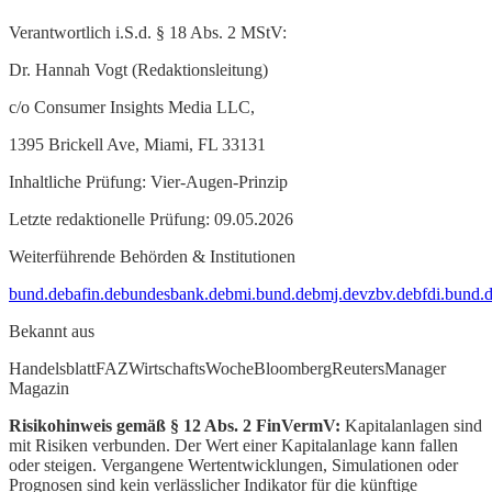
Verantwortlich i.S.d. § 18 Abs. 2 MStV:
Dr. Hannah Vogt (Redaktionsleitung)
c/o Consumer Insights Media LLC,
1395 Brickell Ave, Miami, FL 33131
Inhaltliche Prüfung: Vier-Augen-Prinzip
Letzte redaktionelle Prüfung: 09.05.2026
Weiterführende Behörden & Institutionen
bund.de
bafin.de
bundesbank.de
bmi.bund.de
bmj.de
vzbv.de
bfdi.bund.
Bekannt aus
Handelsblatt
FAZ
WirtschaftsWoche
Bloomberg
Reuters
Manager
Magazin
Risikohinweis gemäß § 12 Abs. 2 FinVermV:
Kapitalanlagen sind
mit Risiken verbunden. Der Wert einer Kapitalanlage kann fallen
oder steigen. Vergangene Wertentwicklungen, Simulationen oder
Prognosen sind kein verlässlicher Indikator für die künftige