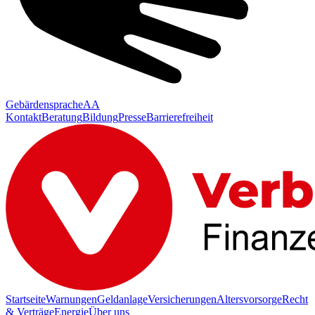
Gebärdensprache
AA
Kontakt
Beratung
Bildung
Presse
Barrierefreiheit
Startseite
Warnungen
Geldanlage
Versicherungen
Altersvorsorge
Recht
& Verträge
Energie
Über uns