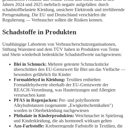
Jahren 2024 und 2025 mehrfach negativ aufgefallen: durch
schadstoffbelastete Kleidung, unsichere Elektronik und irreführende
Preisgestaltung. Die EU und Deutschland verschärfen die
Regulierung — Verbraucher sollten die Risiken kennen.
Schadstoffe in Produkten
Unabhängige Labortests von Verbraucherschutzorganisationen,
Stiftung Warentest und dem TÜV haben in Produkten von Temu
und Shein wiederholt bedenkliche Schadstoffwerte nachgewiesen:
Blei in Schmuck:
Mehrere getestete Schmuckstücke
überschritten den EU-Grenzwert für Blei um das Vielfache —
besonders gefährlich für Kinder
Formaldehyd in Kleidung:
Textilien enthielten
Formaldehydwerte oberhalb der EU-Grenzwerte der
REACH-Verordnung, was Hautreizungen und Allergien
verursachen kann
PFAS in Regenjacken:
Per- und polyfluorierte
Alkylsubstanzen (sogenannte „Ewigkeitschemikalien")
wurden in Oberbekleidung nachgewiesen
Phthalate in Kinderprodukten:
Weichmacher in Spielzeug
und Kinderkleidung, die als hormonell wirksam gelten
Azo-Farbstoffe:
Krebserregende Farbstoffe in Textilien, die