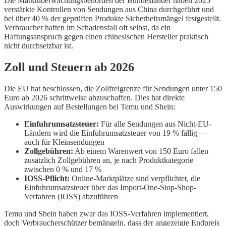
Die Marktüberwachungsbehörden der Bundesländer haben 2025
verstärkte Kontrollen von Sendungen aus China durchgeführt und
bei über 40 % der geprüften Produkte Sicherheitsmängel festgestellt.
Verbraucher haften im Schadensfall oft selbst, da ein
Haftungsanspruch gegen einen chinesischen Hersteller praktisch
nicht durchsetzbar ist.
Zoll und Steuern ab 2026
Die EU hat beschlossen, die Zollfreigrenze für Sendungen unter 150
Euro ab 2026 schrittweise abzuschaffen. Dies hat direkte
Auswirkungen auf Bestellungen bei Temu und Shein:
Einfuhrumsatzsteuer:
Für alle Sendungen aus Nicht-EU-
Ländern wird die Einfuhrumsatzsteuer von 19 % fällig —
auch für Kleinsendungen
Zollgebühren:
Ab einem Warenwert von 150 Euro fallen
zusätzlich Zollgebühren an, je nach Produktkategorie
zwischen 0 % und 17 %
IOSS-Pflicht:
Online-Marktplätze sind verpflichtet, die
Einfuhrumsatzsteuer über das Import-One-Stop-Shop-
Verfahren (IOSS) abzuführen
Temu und Shein haben zwar das IOSS-Verfahren implementiert,
doch Verbraucherschützer bemängeln, dass der angezeigte Endpreis