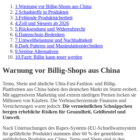
1
.
Warnung vor Billig-Shops aus China
2
.
Schadstoffe in Produkten
3
.
Fehlende Produktsicherheit
4
.
Zoll und Steuern ab 2026
5
.
Rücksendung und Widerrufsrecht
6
.
Datenschutz-Bedenken
7
.
Umweltbelastung und Nachhaltigkeit
8
.
Dark Patterns und Manipulationstechniken
9
.
Seriöse Alternativen
10
.
Fazit: Billig kann teuer werden
Warnung vor Billig-Shops aus China
Temu, Shein und ähnliche Ultra-Fast-Fashion- und Billig-
Plattformen aus China haben den deutschen Markt im Sturm erobert.
Mit aggressivem Marketing und extrem niedrigen Preisen locken sie
Millionen von Käufern. Die Verbraucherzentrale Finanzen und
Versicherungen warnt jedoch:
Die vermeintlichen Schnäppchen
bergen erhebliche Risiken für Gesundheit, Geldbeutel und
Umwelt.
Nach Untersuchungen des Rapex-Systems (EU-Schnellwarnsystem
für gefährliche Produkte) stammen über 60 % der gemeldeten
gefährlichen Produkte aus China. Temu und Shein sind in den