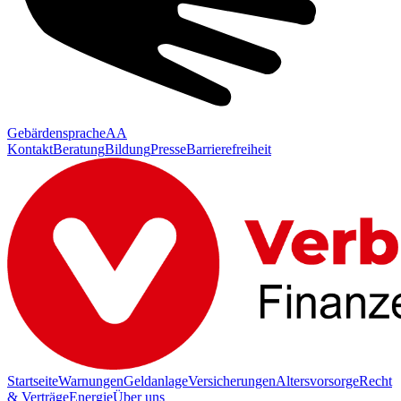
Gebärdensprache
AA
Kontakt
Beratung
Bildung
Presse
Barrierefreiheit
Startseite
Warnungen
Geldanlage
Versicherungen
Altersvorsorge
Recht
& Verträge
Energie
Über uns