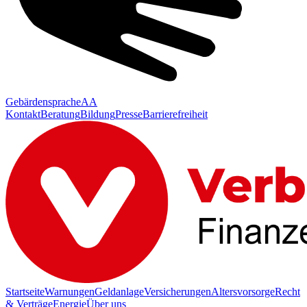
Gebärdensprache
AA
Kontakt
Beratung
Bildung
Presse
Barrierefreiheit
Startseite
Warnungen
Geldanlage
Versicherungen
Altersvorsorge
Recht
& Verträge
Energie
Über uns