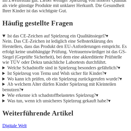
Im Zweifelsfall gilt: Lieber weniger Spielzeug von höherer Qualität
als viele günstige Produkte mit unklarer Herkunft. Die Gesundheit
Ihrer Kinder ist das wichtigste Gut.
Häufig gestellte Fragen
Ist das CE-Zeichen auf Spielzeug ein Qualitätssiegel?
▾
Nein. Das CE-Zeichen ist lediglich eine Selbsterklärung des
Herstellers, dass das Produkt den EU-Anforderungen entspricht. Es
erfolgt keine unabhängige Prüfung. Vertrauenswürdiger ist das GS-
Siegel (Geprüfte Sicherheit), bei dem eine akkreditierte Prüfstelle
wie TÜV oder Dekra tatsächliche Labortests durchführt.
Welche Schadstoffe sind in Spielzeug besonders gefährlich?
▾
Ist Spielzeug von Temu und Wish sicher für Kinder?
▾
Wo kann ich prüfen, ob ein Spielzeug zurückgerufen wurde?
▾
Ab welchem Alter dürfen Kinder Spielzeug mit Kleinteilen
benutzen?
▾
Wie erkenne ich schadstoffbelastetes Spielzeug?
▾
Was tun, wenn ich unsicheres Spielzeug gekauft habe?
▾
Weiterführende Artikel
Digitale Welt