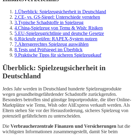
1
.
Überblick: Spielzeugsicherheit in Deutschland
2
.
CE- vs. GS-Siegel: Unterschiede verstehen
3
.
Typische Schadstoffe in Spielzeug
4
.
China-Spielzeug von Temu & Wish: Risiken
5
.
EU-Spielzeugrichtlinie und deutsche Gesetze
6
.
Rückrufe prüfen: RAPEX-System nutzen
7
.
Altersgerechtes Spielzeug auswählen
8
.
Tests und Prüfsiegel im Überblick
9
.
Praktische Tipps für sicheren Spielzeugkauf
Überblick: Spielzeugsicherheit in
Deutschland
Jedes Jahr werden in Deutschland hunderte Spielzeugprodukte
wegen gesundheitsgefährdender Schadstoffe zurückgerufen.
Besonders betroffen sind günstige Importprodukte, die über Online-
Marktplätze wie Temu, Wish oder AliExpress verkauft werden. Als
Eltern stehen Sie vor der Herausforderung, sicheres Spielzeug von
potenziell gefährlichem zu unterscheiden.
Die
Verbraucherzentrale Finanzen und Versicherungen
hat die
wichtigsten Informationen zusammengestellt, damit Sie beim