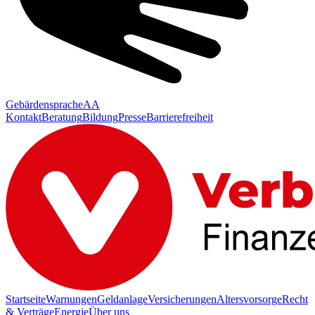
Gebärdensprache
AA
Kontakt
Beratung
Bildung
Presse
Barrierefreiheit
Startseite
Warnungen
Geldanlage
Versicherungen
Altersvorsorge
Recht
& Verträge
Energie
Über uns