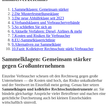
1
.
Sammelklagen: Gemeinsam stärker
2
.
Die Musterfeststellungsklage
3
.
Die neue Abhilfeklage seit 2023
4
.
Verbandsklagen und Verbraucherverbände
5
.
So schließen Sie sich an
6
.
Aktuelle Verfahren: Diesel, Airlines & mehr
7
.
Kosten und Risiken für Verbraucher
8
.
EU-Sammelklagerichtlinie
9
.
Alternativen zur Sammelklage
10
.
Fazit: Kollektiver Rechtsschutz stärkt Verbraucher
Sammelklagen: Gemeinsam stärker
gegen Großunternehmen
Einzelne Verbraucher scheuen oft den Rechtsweg gegen große
Unternehmen — die Kosten sind hoch, das Risiko unkalkulierbar
und der Streitwert im Einzelfall meist gering. Genau hier setzen
Sammelklagen und kollektive Rechtsschutzinstrumente
an: Sie
bündeln gleichartige Ansprüche vieler Betroffener und machen eine
gerichtliche Durchsetzung auch bei kleinen Einzelschäden
wirtschaftlich sinnvoll.