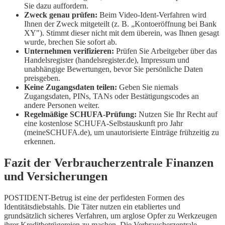
Sie dazu auffordern.
Zweck genau prüfen:
Beim Video-Ident-Verfahren wird
Ihnen der Zweck mitgeteilt (z. B. „Kontoeröffnung bei Bank
XY"). Stimmt dieser nicht mit dem überein, was Ihnen gesagt
wurde, brechen Sie sofort ab.
Unternehmen verifizieren:
Prüfen Sie Arbeitgeber über das
Handelsregister (handelsregister.de), Impressum und
unabhängige Bewertungen, bevor Sie persönliche Daten
preisgeben.
Keine Zugangsdaten teilen:
Geben Sie niemals
Zugangsdaten, PINs, TANs oder Bestätigungscodes an
andere Personen weiter.
Regelmäßige SCHUFA-Prüfung:
Nutzen Sie Ihr Recht auf
eine kostenlose SCHUFA-Selbstauskunft pro Jahr
(meineSCHUFA.de), um unautorisierte Einträge frühzeitig zu
erkennen.
Fazit der Verbraucherzentrale Finanzen
und Versicherungen
POSTIDENT-Betrug ist eine der perfidesten Formen des
Identitätsdiebstahls. Die Täter nutzen ein etabliertes und
grundsätzlich sicheres Verfahren, um arglose Opfer zu Werkzeugen
ihrer Kreditbetrügereien zu machen. Die Verbraucherzentrale