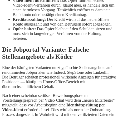
Video-Ident durchführen:
Das Opfer führt ein echtes
Video-Ident-Verfahren durch, glaubt aber, es handele sich um
einen harmlosen Vorgang. Tatsächlich eröffnet es damit ein
Bankkonto oder bestätigt einen Kreditantrag.
Kreditauszahlung:
Der Kredit wird auf das neu eröffnete
Konto ausgezahlt und von den Betrügern sofort abgezogen.
Opfer haftet:
Das Opfer bleibt auf den Schulden sitzen und
muss sich in langwierigen Verfahren von der Haftung
befreien.
Die Jobportal-Variante: Falsche
Stellenangebote als Köder
Eine der häufigsten Varianten nutzt gefälschte Stellenangebote auf
renommierten Jobportalen wie Indeed, StepStone oder LinkedIn.
Die Betrüger schalten professionell wirkende Anzeigen für attraktive
Positionen — häufig im Home-Office-Bereich mit
überdurchschnittlichem Gehalt.
Nach einer scheinbar seriösen Bewerbungsphase mit
Vorstellungsgespräch per Video-Chat wird dem „neuen Mitarbeiter"
mitgeteilt, dass vor Arbeitsbeginn eine
Identitätsprüfung per
Video-Ident
erforderlich sei. Dies wird als normaler Onboarding-
Prozess dargestellt. In Wahrheit wird mit den verifizierten Daten ein