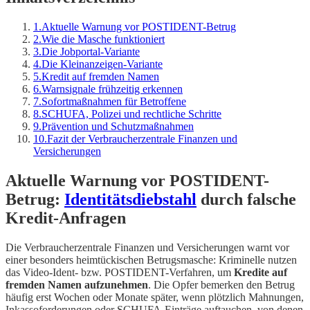
1
.
Aktuelle Warnung vor POSTIDENT-Betrug
2
.
Wie die Masche funktioniert
3
.
Die Jobportal-Variante
4
.
Die Kleinanzeigen-Variante
5
.
Kredit auf fremden Namen
6
.
Warnsignale frühzeitig erkennen
7
.
Sofortmaßnahmen für Betroffene
8
.
SCHUFA, Polizei und rechtliche Schritte
9
.
Prävention und Schutzmaßnahmen
10
.
Fazit der Verbraucherzentrale Finanzen und
Versicherungen
Aktuelle Warnung vor POSTIDENT-
Betrug:
Identitätsdiebstahl
durch falsche
Kredit-Anfragen
Die Verbraucherzentrale Finanzen und Versicherungen warnt vor
einer besonders heimtückischen Betrugsmasche: Kriminelle nutzen
das Video-Ident- bzw. POSTIDENT-Verfahren, um
Kredite auf
fremden Namen aufzunehmen
. Die Opfer bemerken den Betrug
häufig erst Wochen oder Monate später, wenn plötzlich Mahnungen,
Inkassoforderungen oder SCHUFA-Einträge auftauchen, von denen