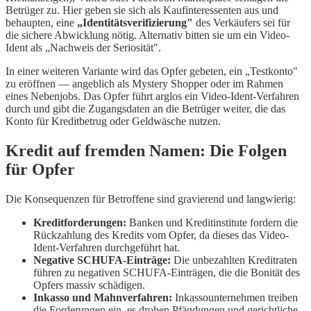
Betrüger zu. Hier geben sie sich als Kaufinteressenten aus und
behaupten, eine
„Identitätsverifizierung"
des Verkäufers sei für
die sichere Abwicklung nötig. Alternativ bitten sie um ein Video-
Ident als „Nachweis der Seriosität".
In einer weiteren Variante wird das Opfer gebeten, ein „Testkonto"
zu eröffnen — angeblich als Mystery Shopper oder im Rahmen
eines Nebenjobs. Das Opfer führt arglos ein Video-Ident-Verfahren
durch und gibt die Zugangsdaten an die Betrüger weiter, die das
Konto für Kreditbetrug oder Geldwäsche nutzen.
Kredit auf fremden Namen: Die Folgen
für Opfer
Die Konsequenzen für Betroffene sind gravierend und langwierig:
Kreditforderungen:
Banken und Kreditinstitute fordern die
Rückzahlung des Kredits vom Opfer, da dieses das Video-
Ident-Verfahren durchgeführt hat.
Negative SCHUFA-Einträge:
Die unbezahlten Kreditraten
führen zu negativen SCHUFA-Einträgen, die die Bonität des
Opfers massiv schädigen.
Inkasso und Mahnverfahren:
Inkassounternehmen treiben
die Forderungen ein, es drohen Pfändungen und gerichtliche