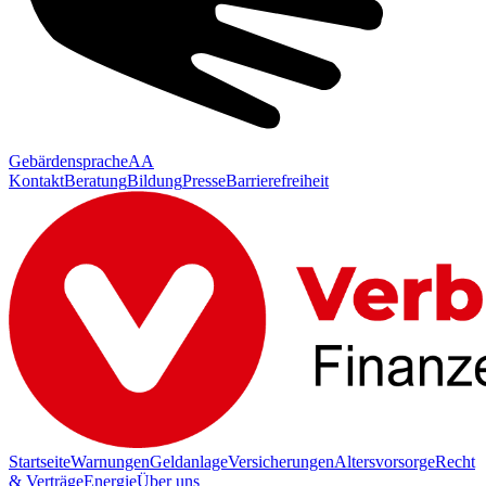
Gebärdensprache
AA
Kontakt
Beratung
Bildung
Presse
Barrierefreiheit
Startseite
Warnungen
Geldanlage
Versicherungen
Altersvorsorge
Recht
& Verträge
Energie
Über uns