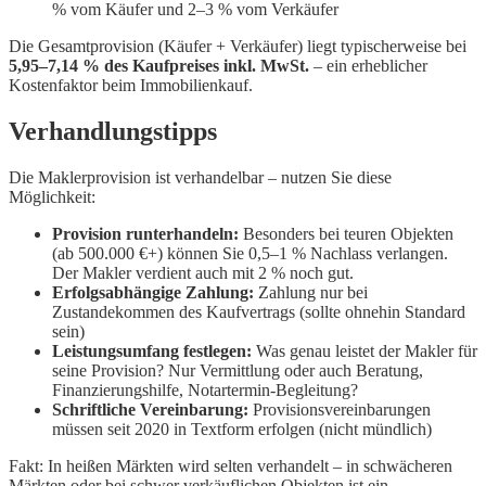
% vom Käufer und 2–3 % vom Verkäufer
Die Gesamtprovision (Käufer + Verkäufer) liegt typischerweise bei
5,95–7,14 % des Kaufpreises inkl. MwSt.
– ein erheblicher
Kostenfaktor beim Immobilienkauf.
Verhandlungstipps
Die Maklerprovision ist verhandelbar – nutzen Sie diese
Möglichkeit:
Provision runterhandeln:
Besonders bei teuren Objekten
(ab 500.000 €+) können Sie 0,5–1 % Nachlass verlangen.
Der Makler verdient auch mit 2 % noch gut.
Erfolgsabhängige Zahlung:
Zahlung nur bei
Zustandekommen des Kaufvertrags (sollte ohnehin Standard
sein)
Leistungsumfang festlegen:
Was genau leistet der Makler für
seine Provision? Nur Vermittlung oder auch Beratung,
Finanzierungshilfe, Notartermin-Begleitung?
Schriftliche Vereinbarung:
Provisionsvereinbarungen
müssen seit 2020 in Textform erfolgen (nicht mündlich)
Fakt: In heißen Märkten wird selten verhandelt – in schwächeren
Märkten oder bei schwer verkäuflichen Objekten ist ein