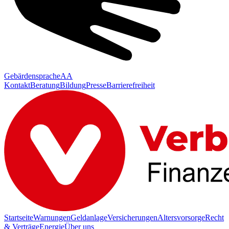
Gebärdensprache
AA
Kontakt
Beratung
Bildung
Presse
Barrierefreiheit
Startseite
Warnungen
Geldanlage
Versicherungen
Altersvorsorge
Recht
& Verträge
Energie
Über uns