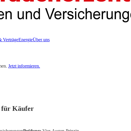
& Verträge
Energie
Über uns
men.
Jetzt informieren.
 für Käufer
rsicherungen
Prüfung:
Vier-Augen-Prinzip