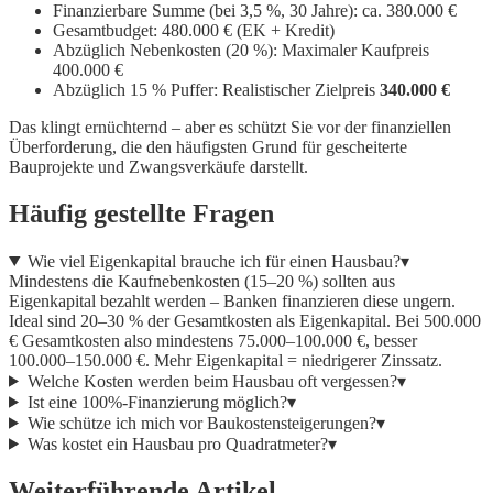
Finanzierbare Summe (bei 3,5 %, 30 Jahre): ca. 380.000 €
Gesamtbudget: 480.000 € (EK + Kredit)
Abzüglich Nebenkosten (20 %): Maximaler Kaufpreis
400.000 €
Abzüglich 15 % Puffer: Realistischer Zielpreis
340.000 €
Das klingt ernüchternd – aber es schützt Sie vor der finanziellen
Überforderung, die den häufigsten Grund für gescheiterte
Bauprojekte und Zwangsverkäufe darstellt.
Häufig gestellte Fragen
Wie viel Eigenkapital brauche ich für einen Hausbau?
▾
Mindestens die Kaufnebenkosten (15–20 %) sollten aus
Eigenkapital bezahlt werden – Banken finanzieren diese ungern.
Ideal sind 20–30 % der Gesamtkosten als Eigenkapital. Bei 500.000
€ Gesamtkosten also mindestens 75.000–100.000 €, besser
100.000–150.000 €. Mehr Eigenkapital = niedrigerer Zinssatz.
Welche Kosten werden beim Hausbau oft vergessen?
▾
Ist eine 100%-Finanzierung möglich?
▾
Wie schütze ich mich vor Baukostensteigerungen?
▾
Was kostet ein Hausbau pro Quadratmeter?
▾
Weiterführende Artikel