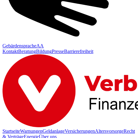
Gebärdensprache
AA
Kontakt
Beratung
Bildung
Presse
Barrierefreiheit
Startseite
Warnungen
Geldanlage
Versicherungen
Altersvorsorge
Recht
& Verträge
Energie
Über uns