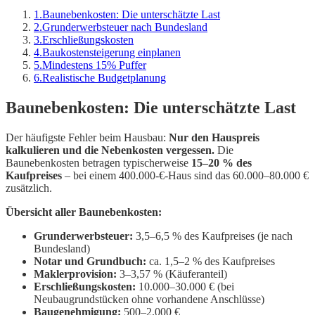
1
.
Baunebenkosten: Die unterschätzte Last
2
.
Grunderwerbsteuer nach Bundesland
3
.
Erschließungskosten
4
.
Baukostensteigerung einplanen
5
.
Mindestens 15% Puffer
6
.
Realistische Budgetplanung
Baunebenkosten: Die unterschätzte Last
Der häufigste Fehler beim Hausbau:
Nur den Hauspreis
kalkulieren und die Nebenkosten vergessen.
Die
Baunebenkosten betragen typischerweise
15–20 % des
Kaufpreises
– bei einem 400.000-€-Haus sind das 60.000–80.000 €
zusätzlich.
Übersicht aller Baunebenkosten:
Grunderwerbsteuer:
3,5–6,5 % des Kaufpreises (je nach
Bundesland)
Notar und Grundbuch:
ca. 1,5–2 % des Kaufpreises
Maklerprovision:
3–3,57 % (Käuferanteil)
Erschließungskosten:
10.000–30.000 € (bei
Neubaugrundstücken ohne vorhandene Anschlüsse)
Baugenehmigung:
500–2.000 €