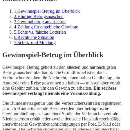
1
.
Gewinnspiel-Betrug im Überblick
2
.
Häufige Betrugsmaschen
3
.
Gewinnbetrug am Telefon
4
.
Zahlung für angebliche Gewinne
5
.
Echte vs. falsche Lotterien
6
.
Rechtliche Situation
7
.
Schutz und Meldung
Gewinnspiel-Betrug im Überblick
Gewinnspiel-Betrug gehört zu den ältesten und hartnäckigsten
Betrugsmaschen überhaupt. Die Grundformel ist einfach:
Verbraucher erhalten die Nachricht, einen hohen Geldbetrag, ein
Auto oder eine Reise gewonnen zu haben — müssen aber vorab
eine Gebühr zahlen, um den Gewinn zu erhalten.
Ein seriöses
Gewinnspiel verlangt niemals eine Vorauszahlung.
Die Bundesnetzagentur und die Verbraucherzentralen registrieren
jährlich Hunderttausende Beschwerden über betrügerische
Gewinnmitteilungen. Laut einer Studie der Verbraucherzentrale
Niedersachsen erhält jeder zweite deutsche Haushalt regelmäßig
unerwünschte Gewinnbenachrichtigungen per Post, E-Mail oder
Telefon. Die Schäden summieren sich bundesweit auf geschätzt