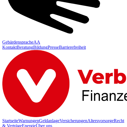
Gebärdensprache
AA
Kontakt
Beratung
Bildung
Presse
Barrierefreiheit
Startseite
Warnungen
Geldanlage
Versicherungen
Altersvorsorge
Recht
& Verträge
Energie
Über uns