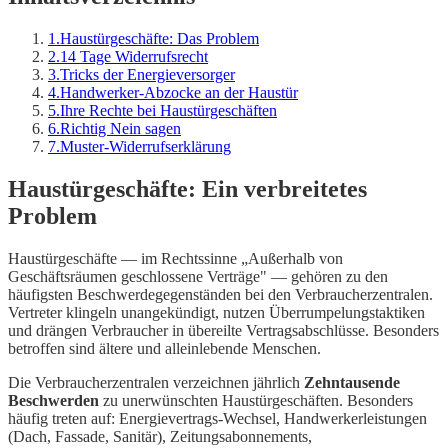
1
.
Haustürgeschäfte: Das Problem
2
.
14 Tage Widerrufsrecht
3
.
Tricks der Energieversorger
4
.
Handwerker-Abzocke an der Haustür
5
.
Ihre Rechte bei Haustürgeschäften
6
.
Richtig Nein sagen
7
.
Muster-Widerrufserklärung
Haustürgeschäfte: Ein verbreitetes
Problem
Haustürgeschäfte — im Rechtssinne „Außerhalb von
Geschäftsräumen geschlossene Verträge" — gehören zu den
häufigsten Beschwerdegegenständen bei den Verbraucherzentralen.
Vertreter klingeln unangekündigt, nutzen Überrumpelungstaktiken
und drängen Verbraucher in übereilte Vertragsabschlüsse. Besonders
betroffen sind ältere und alleinlebende Menschen.
Die Verbraucherzentralen verzeichnen jährlich
Zehntausende
Beschwerden
zu unerwünschten Haustürgeschäften. Besonders
häufig treten auf: Energievertrags-Wechsel, Handwerkerleistungen
(Dach, Fassade, Sanitär), Zeitungsabonnements,