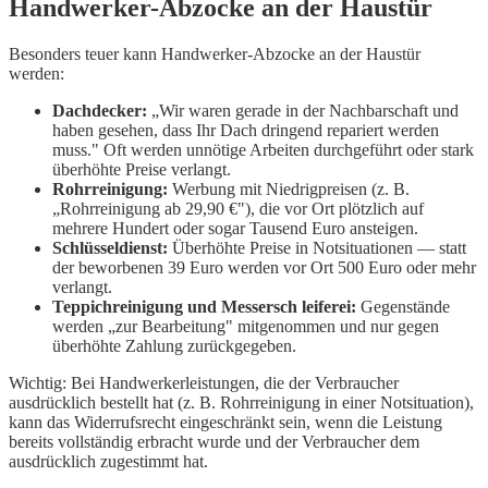
Handwerker-Abzocke an der Haustür
Besonders teuer kann Handwerker-Abzocke an der Haustür
werden:
Dachdecker:
„Wir waren gerade in der Nachbarschaft und
haben gesehen, dass Ihr Dach dringend repariert werden
muss." Oft werden unnötige Arbeiten durchgeführt oder stark
überhöhte Preise verlangt.
Rohrreinigung:
Werbung mit Niedrigpreisen (z. B.
„Rohrreinigung ab 29,90 €"), die vor Ort plötzlich auf
mehrere Hundert oder sogar Tausend Euro ansteigen.
Schlüsseldienst:
Überhöhte Preise in Notsituationen — statt
der beworbenen 39 Euro werden vor Ort 500 Euro oder mehr
verlangt.
Teppichreinigung und Messersch leiferei:
Gegenstände
werden „zur Bearbeitung" mitgenommen und nur gegen
überhöhte Zahlung zurückgegeben.
Wichtig: Bei Handwerkerleistungen, die der Verbraucher
ausdrücklich bestellt hat (z. B. Rohrreinigung in einer Notsituation),
kann das Widerrufsrecht eingeschränkt sein, wenn die Leistung
bereits vollständig erbracht wurde und der Verbraucher dem
ausdrücklich zugestimmt hat.