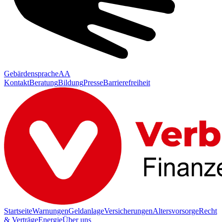
Gebärdensprache
AA
Kontakt
Beratung
Bildung
Presse
Barrierefreiheit
Startseite
Warnungen
Geldanlage
Versicherungen
Altersvorsorge
Recht
& Verträge
Energie
Über uns