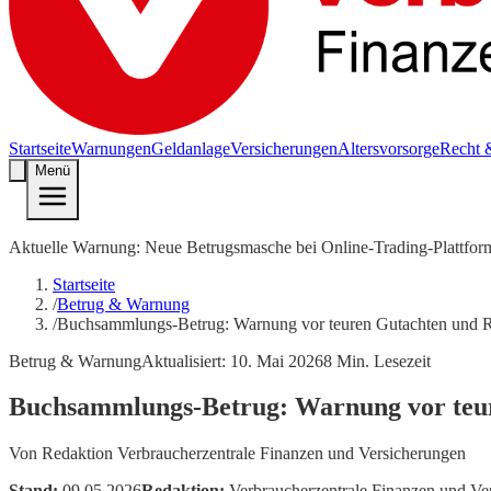
Startseite
Warnungen
Geldanlage
Versicherungen
Altersvorsorge
Recht 
Menü
Aktuelle Warnung: Neue Betrugsmasche bei Online-Trading-Plattfor
Startseite
/
Betrug & Warnung
/
Buchsammlungs-Betrug: Warnung vor teuren Gutachten und R
Betrug & Warnung
Aktualisiert:
10. Mai 2026
8
Min. Lesezeit
Buchsammlungs-Betrug: Warnung vor teur
Von
Redaktion Verbraucherzentrale Finanzen und Versicherungen
Stand:
09.05.2026
Redaktion:
Verbraucherzentrale Finanzen und Ve