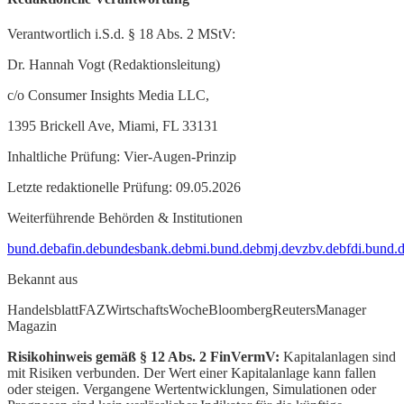
Verantwortlich i.S.d. § 18 Abs. 2 MStV:
Dr. Hannah Vogt (Redaktionsleitung)
c/o Consumer Insights Media LLC,
1395 Brickell Ave, Miami, FL 33131
Inhaltliche Prüfung: Vier-Augen-Prinzip
Letzte redaktionelle Prüfung: 09.05.2026
Weiterführende Behörden & Institutionen
bund.de
bafin.de
bundesbank.de
bmi.bund.de
bmj.de
vzbv.de
bfdi.bund.
Bekannt aus
Handelsblatt
FAZ
WirtschaftsWoche
Bloomberg
Reuters
Manager
Magazin
Risikohinweis gemäß § 12 Abs. 2 FinVermV:
Kapitalanlagen sind
mit Risiken verbunden. Der Wert einer Kapitalanlage kann fallen
oder steigen. Vergangene Wertentwicklungen, Simulationen oder