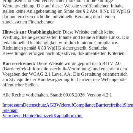
Prognosen sind kein verlässlicher Indikator für die künftige
Wertentwicklung. Die auf dieser Website veröffentlichten Inhalte
stellen keine Anlageberatung im Sinne des § 2 Abs. 8 Nr. 10 WpHG
dar und ersetzen nicht die individuelle Beratung durch einen
zugelassenen Finanzberater.
Hinweis zur Unabhängigkeit:
Diese Website enthält keine
Werbung, keine gesponserten Inhalte und keine Affiliate-Links. Die
redaktionelle Unabhängigkeit wird durch interne Compliance-
Richtlinien gemäß § 80 WpHG sichergestellt. Sämtliche
Bewertungen erfolgen nach objektiven, dokumentierten Kriterien.
Barrierefreiheit:
Diese Website wurde geprüft nach BITV 2.0
(Barrierefreie-Informationstechnik-Verordnung) und entspricht den
Vorgaben der WCAG 2.1 Level AA. Die Gestaltung orientiert sich
am Styleguide der Bundesregierung für barrierefreie Webangebote
öffentlicher Stellen.
Alle Rechte vorbehalten. Stand: 09.05.2026. Version 4.2.1
Impressum
Datenschutz
AGB
Widerruf
Compliance
Barrierefreiheit
Site
Sitemap
Vermögen Heute
Finanzzeit
Kapitalhorizont