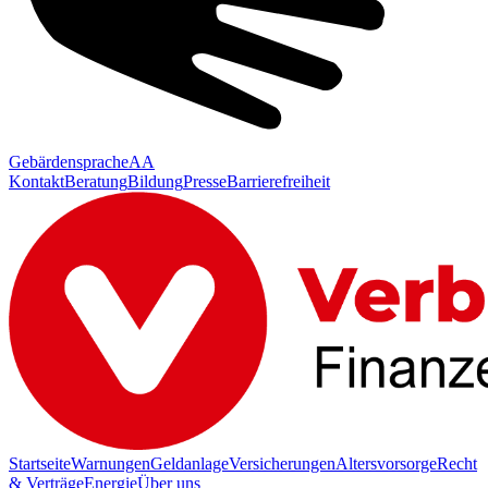
Gebärdensprache
AA
Kontakt
Beratung
Bildung
Presse
Barrierefreiheit
Startseite
Warnungen
Geldanlage
Versicherungen
Altersvorsorge
Recht
& Verträge
Energie
Über uns