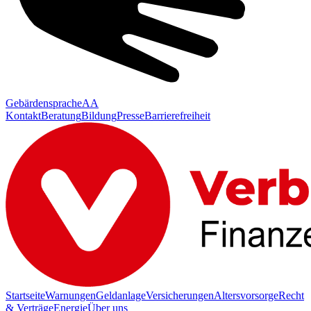
Gebärdensprache
AA
Kontakt
Beratung
Bildung
Presse
Barrierefreiheit
Startseite
Warnungen
Geldanlage
Versicherungen
Altersvorsorge
Recht
& Verträge
Energie
Über uns