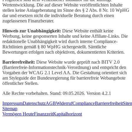
Wertentwicklung. Die auf dieser Website veröffentlichten Inhalte
stellen keine Anlageberatung im Sinne des § 2 Abs. 8 Nr. 10 WpHG
dar und ersetzen nicht die individuelle Beratung durch einen
zugelassenen Finanzberater.
Hinweis zur Unabhängigkeit:
Diese Website enthält keine
Werbung, keine gesponserten Inhalte und keine Affiliate-Links. Die
redaktionelle Unabhängigkeit wird durch interne Compliance-
Richtlinien gemäß § 80 WpHG sichergestellt. Sämtliche
Bewertungen erfolgen nach objektiven, dokumentierten Kriterien.
Barrierefreiheit:
Diese Website wurde geprüft nach BITV 2.0
(Barrierefreie-Informationstechnik-Verordnung) und entspricht den
Vorgaben der WCAG 2.1 Level AA. Die Gestaltung orientiert sich
am Styleguide der Bundesregierung für barrierefreie Webangebote
öffentlicher Stellen.
Alle Rechte vorbehalten. Stand: 09.05.2026. Version 4.2.1
Impressum
Datenschutz
AGB
Widerruf
Compliance
Barrierefreiheit
Site
Sitemap
Vermögen Heute
Finanzzeit
Kapitalhorizont