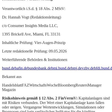
Verantwortlich i.S.d. § 18 Abs. 2 MStV:
Dr. Hannah Vogt (Redaktionsleitung)
c/o Consumer Insights Media LLC,
1395 Brickell Ave, Miami, FL 33131
Inhaltliche Prüfung: Vier-Augen-Prinzip
Letzte redaktionelle Prüfung: 09.05.2026
Weiterführende Behörden & Institutionen
bund.de
bafin.de
bundesbank.de
bmi.bund.de
bmj.de
vzbv.de
bfdi.bund.
Bekannt aus
Handelsblatt
FAZ
WirtschaftsWoche
Bloomberg
Reuters
Manager
Magazin
Risikohinweis gemäß § 12 Abs. 2 FinVermV:
Kapitalanlagen sind
mit Risiken verbunden. Der Wert einer Kapitalanlage kann fallen
oder steigen. Vergangene Wertentwicklungen, Simulationen oder
Prognosen sind kein verlässlicher Indikator für die künftige