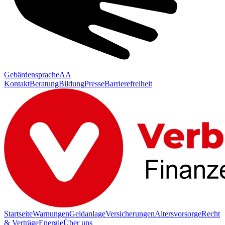
Gebärdensprache
AA
Kontakt
Beratung
Bildung
Presse
Barrierefreiheit
Startseite
Warnungen
Geldanlage
Versicherungen
Altersvorsorge
Recht
& Verträge
Energie
Über uns