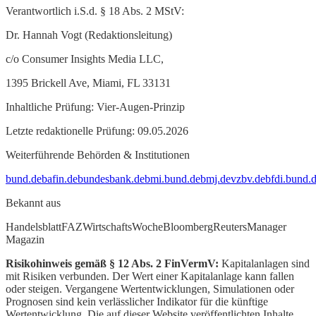
Verantwortlich i.S.d. § 18 Abs. 2 MStV:
Dr. Hannah Vogt (Redaktionsleitung)
c/o Consumer Insights Media LLC,
1395 Brickell Ave, Miami, FL 33131
Inhaltliche Prüfung: Vier-Augen-Prinzip
Letzte redaktionelle Prüfung: 09.05.2026
Weiterführende Behörden & Institutionen
bund.de
bafin.de
bundesbank.de
bmi.bund.de
bmj.de
vzbv.de
bfdi.bund.
Bekannt aus
Handelsblatt
FAZ
WirtschaftsWoche
Bloomberg
Reuters
Manager
Magazin
Risikohinweis gemäß § 12 Abs. 2 FinVermV:
Kapitalanlagen sind
mit Risiken verbunden. Der Wert einer Kapitalanlage kann fallen
oder steigen. Vergangene Wertentwicklungen, Simulationen oder
Prognosen sind kein verlässlicher Indikator für die künftige
Wertentwicklung. Die auf dieser Website veröffentlichten Inhalte