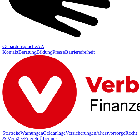
Gebärdensprache
AA
Kontakt
Beratung
Bildung
Presse
Barrierefreiheit
Startseite
Warnungen
Geldanlage
Versicherungen
Altersvorsorge
Recht
& Verträge
Energie
Über uns