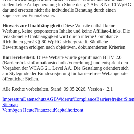
stellen keine Anlageberatung im Sinne des § 2 Abs. 8 Nr. 10 WpHG
dar und ersetzen nicht die individuelle Beratung durch einen
zugelassenen Finanzberater.
Hinweis zur Unabhängigkeit:
Diese Website enthält keine
Werbung, keine gesponserten Inhalte und keine Affiliate-Links. Die
redaktionelle Unabhängigkeit wird durch interne Compliance-
Richtlinien gemäß § 80 WpHG sichergestellt. Sämtliche
Bewertungen erfolgen nach objektiven, dokumentierten Kriterien.
Barrierefreiheit:
Diese Website wurde geprüft nach BITV 2.0
(Barrierefreie-Informationstechnik-Verordnung) und entspricht den
Vorgaben der WCAG 2.1 Level AA. Die Gestaltung orientiert sich
am Styleguide der Bundesregierung für barrierefreie Webangebote
öffentlicher Stellen.
Alle Rechte vorbehalten. Stand: 09.05.2026. Version 4.2.1
Impressum
Datenschutz
AGB
Widerruf
Compliance
Barrierefreiheit
Site
Sitemap
Vermögen Heute
Finanzzeit
Kapitalhorizont