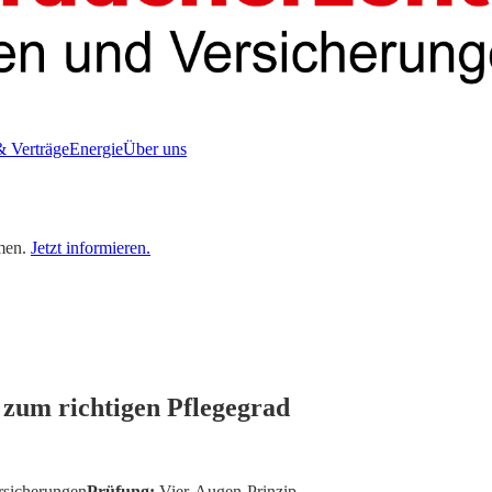
& Verträge
Energie
Über uns
men.
Jetzt informieren.
t zum richtigen Pflegegrad
rsicherungen
Prüfung:
Vier-Augen-Prinzip