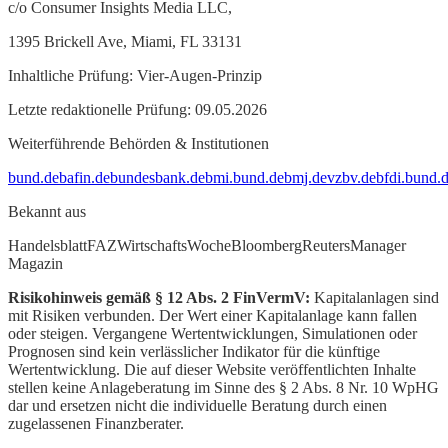
c/o Consumer Insights Media LLC,
1395 Brickell Ave, Miami, FL 33131
Inhaltliche Prüfung: Vier-Augen-Prinzip
Letzte redaktionelle Prüfung: 09.05.2026
Weiterführende Behörden & Institutionen
bund.de
bafin.de
bundesbank.de
bmi.bund.de
bmj.de
vzbv.de
bfdi.bund.
Bekannt aus
Handelsblatt
FAZ
WirtschaftsWoche
Bloomberg
Reuters
Manager
Magazin
Risikohinweis gemäß § 12 Abs. 2 FinVermV:
Kapitalanlagen sind
mit Risiken verbunden. Der Wert einer Kapitalanlage kann fallen
oder steigen. Vergangene Wertentwicklungen, Simulationen oder
Prognosen sind kein verlässlicher Indikator für die künftige
Wertentwicklung. Die auf dieser Website veröffentlichten Inhalte
stellen keine Anlageberatung im Sinne des § 2 Abs. 8 Nr. 10 WpHG
dar und ersetzen nicht die individuelle Beratung durch einen
zugelassenen Finanzberater.