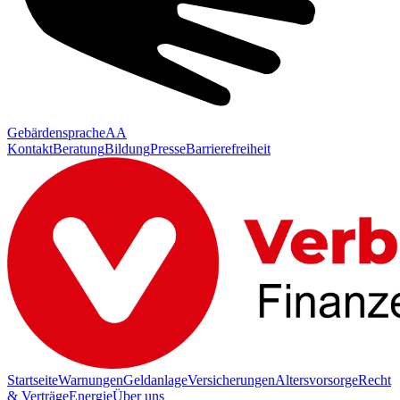
Gebärdensprache
AA
Kontakt
Beratung
Bildung
Presse
Barrierefreiheit
Startseite
Warnungen
Geldanlage
Versicherungen
Altersvorsorge
Recht
& Verträge
Energie
Über uns