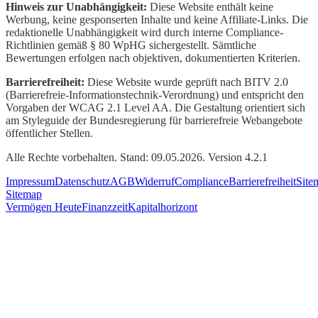
Hinweis zur Unabhängigkeit:
Diese Website enthält keine
Werbung, keine gesponserten Inhalte und keine Affiliate-Links. Die
redaktionelle Unabhängigkeit wird durch interne Compliance-
Richtlinien gemäß § 80 WpHG sichergestellt. Sämtliche
Bewertungen erfolgen nach objektiven, dokumentierten Kriterien.
Barrierefreiheit:
Diese Website wurde geprüft nach BITV 2.0
(Barrierefreie-Informationstechnik-Verordnung) und entspricht den
Vorgaben der WCAG 2.1 Level AA. Die Gestaltung orientiert sich
am Styleguide der Bundesregierung für barrierefreie Webangebote
öffentlicher Stellen.
Alle Rechte vorbehalten. Stand: 09.05.2026. Version 4.2.1
Impressum
Datenschutz
AGB
Widerruf
Compliance
Barrierefreiheit
Site
Sitemap
Vermögen Heute
Finanzzeit
Kapitalhorizont