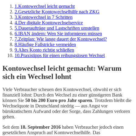
1
.
Kontowechsel leicht gemacht
2
.
Gesetzliche Kontowechselhilfe nach ZKG
3
.
Kontowechsel in 7 Schritten
4
.
Der digitale Kontowechselservice
5
.
Daueraufträge und Lastschriften umstellen
6
.
IBAN ändern: Wen Sie informieren müssen
7
.
Zeitplan: Wie lange dauert der Kontowechsel?
8
.
Häufige Fallstricke vermeiden
9
.
Altes Konto richtig schließen
10
.
Praxistipps für einen reibungslosen Wechsel
Kontowechsel leicht gemacht: Warum
sich ein Wechsel lohnt
Viele Verbraucher scheuen den Kontowechsel, obwohl er sich
finanziell lohnt: Durch den Wechsel zu einer günstigeren Bank
können Sie
50 bis 200 Euro pro Jahr sparen
. Trotzdem bleibt die
Wechselquote in Deutschland niedrig — aus Angst vor
bürokratischem Aufwand oder der Sorge, dass Zahlungen verloren
gehen.
Seit dem
18. September 2016
haben Verbraucher jedoch einen
gesetzlichen Anspruch auf Kontowechselhilfe. Das