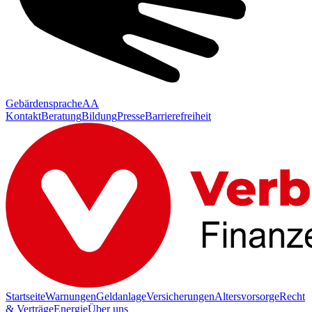
Gebärdensprache
AA
Kontakt
Beratung
Bildung
Presse
Barrierefreiheit
Startseite
Warnungen
Geldanlage
Versicherungen
Altersvorsorge
Recht
& Verträge
Energie
Über uns