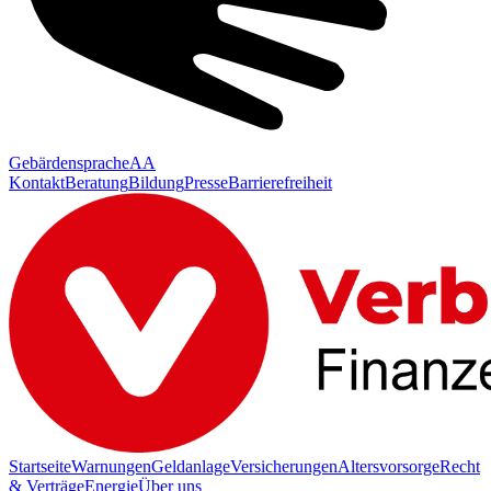
Gebärdensprache
AA
Kontakt
Beratung
Bildung
Presse
Barrierefreiheit
Startseite
Warnungen
Geldanlage
Versicherungen
Altersvorsorge
Recht
& Verträge
Energie
Über uns