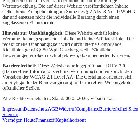
Prognosen sind kein verlässlicher Indikator für die künftige
Wertentwicklung. Die auf dieser Website veröffentlichten Inhalte
stellen keine Anlageberatung im Sinne des § 2 Abs. 8 Nr. 10 WpHG
dar und ersetzen nicht die individuelle Beratung durch einen
zugelassenen Finanzberater.
Hinweis zur Unabhängigkeit:
Diese Website enthält keine
Werbung, keine gesponserten Inhalte und keine Affiliate-Links. Die
redaktionelle Unabhängigkeit wird durch interne Compliance-
Richtlinien gemäß § 80 WpHG sichergestellt. Sämtliche
Bewertungen erfolgen nach objektiven, dokumentierten Kriterien.
Barrierefreiheit:
Diese Website wurde geprüft nach BITV 2.0
(Barrierefreie-Informationstechnik-Verordnung) und entspricht den
Vorgaben der WCAG 2.1 Level AA. Die Gestaltung orientiert sich
am Styleguide der Bundesregierung für barrierefreie Webangebote
öffentlicher Stellen.
Alle Rechte vorbehalten. Stand: 09.05.2026. Version 4.2.1
Impressum
Datenschutz
AGB
Widerruf
Compliance
Barrierefreiheit
Site
Sitemap
Vermögen Heute
Finanzzeit
Kapitalhorizont