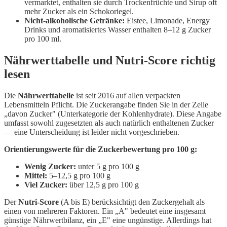
vermarktet, enthalten sie durch Trockenfrüchte und Sirup oft
mehr Zucker als ein Schokoriegel.
Nicht-alkoholische Getränke:
Eistee, Limonade, Energy
Drinks und aromatisiertes Wasser enthalten 8–12 g Zucker
pro 100 ml.
Nährwerttabelle und Nutri-Score richtig
lesen
Die
Nährwerttabelle
ist seit 2016 auf allen verpackten
Lebensmitteln Pflicht. Die Zuckerangabe finden Sie in der Zeile
„davon Zucker" (Unterkategorie der Kohlenhydrate). Diese Angabe
umfasst sowohl zugesetzten als auch natürlich enthaltenen Zucker
— eine Unterscheidung ist leider nicht vorgeschrieben.
Orientierungswerte für die Zuckerbewertung pro 100 g:
Wenig Zucker:
unter 5 g pro 100 g
Mittel:
5–12,5 g pro 100 g
Viel Zucker:
über 12,5 g pro 100 g
Der
Nutri-Score
(A bis E) berücksichtigt den Zuckergehalt als
einen von mehreren Faktoren. Ein „A" bedeutet eine insgesamt
günstige Nährwertbilanz, ein „E" eine ungünstige. Allerdings hat