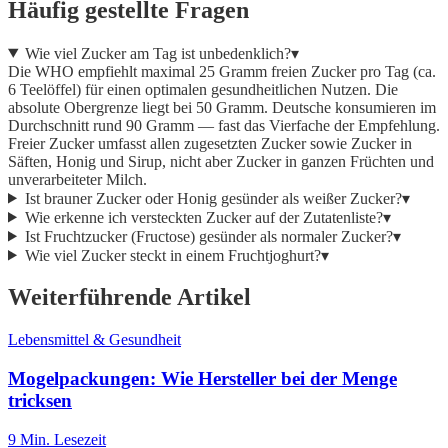
Häufig gestellte Fragen
Wie viel Zucker am Tag ist unbedenklich?
▾
Die WHO empfiehlt maximal 25 Gramm freien Zucker pro Tag (ca.
6 Teelöffel) für einen optimalen gesundheitlichen Nutzen. Die
absolute Obergrenze liegt bei 50 Gramm. Deutsche konsumieren im
Durchschnitt rund 90 Gramm — fast das Vierfache der Empfehlung.
Freier Zucker umfasst allen zugesetzten Zucker sowie Zucker in
Säften, Honig und Sirup, nicht aber Zucker in ganzen Früchten und
unverarbeiteter Milch.
Ist brauner Zucker oder Honig gesünder als weißer Zucker?
▾
Wie erkenne ich versteckten Zucker auf der Zutatenliste?
▾
Ist Fruchtzucker (Fructose) gesünder als normaler Zucker?
▾
Wie viel Zucker steckt in einem Fruchtjoghurt?
▾
Weiterführende Artikel
Lebensmittel & Gesundheit
Mogelpackungen: Wie Hersteller bei der Menge
tricksen
9
Min. Lesezeit