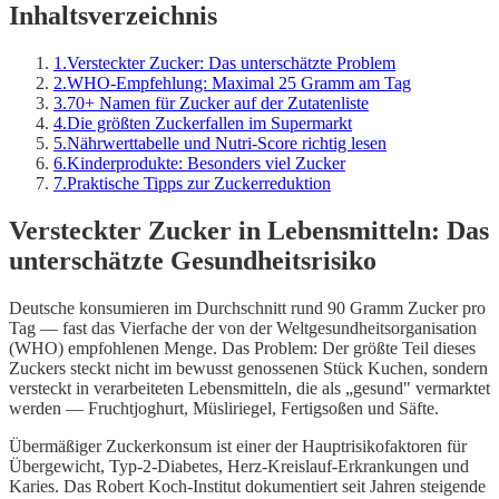
Inhaltsverzeichnis
1
.
Versteckter Zucker: Das unterschätzte Problem
2
.
WHO-Empfehlung: Maximal 25 Gramm am Tag
3
.
70+ Namen für Zucker auf der Zutatenliste
4
.
Die größten Zuckerfallen im Supermarkt
5
.
Nährwerttabelle und Nutri-Score richtig lesen
6
.
Kinderprodukte: Besonders viel Zucker
7
.
Praktische Tipps zur Zuckerreduktion
Versteckter Zucker in Lebensmitteln: Das
unterschätzte Gesundheitsrisiko
Deutsche konsumieren im Durchschnitt rund 90 Gramm Zucker pro
Tag — fast das Vierfache der von der Weltgesundheitsorganisation
(WHO) empfohlenen Menge. Das Problem: Der größte Teil dieses
Zuckers steckt nicht im bewusst genossenen Stück Kuchen, sondern
versteckt in verarbeiteten Lebensmitteln, die als „gesund" vermarktet
werden — Fruchtjoghurt, Müsliriegel, Fertigsoßen und Säfte.
Übermäßiger Zuckerkonsum ist einer der Hauptrisikofaktoren für
Übergewicht, Typ-2-Diabetes, Herz-Kreislauf-Erkrankungen und
Karies. Das Robert Koch-Institut dokumentiert seit Jahren steigende