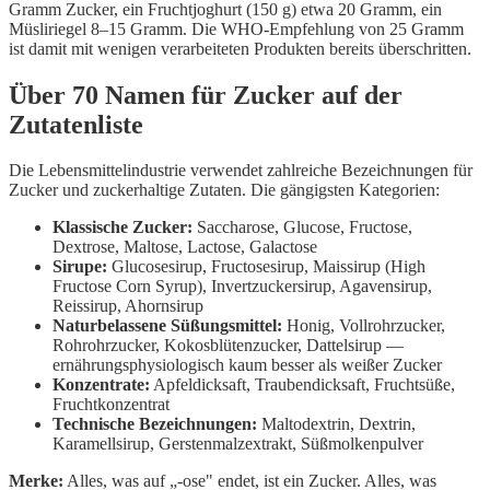
Gramm Zucker, ein Fruchtjoghurt (150 g) etwa 20 Gramm, ein
Müsliriegel 8–15 Gramm. Die WHO-Empfehlung von 25 Gramm
ist damit mit wenigen verarbeiteten Produkten bereits überschritten.
Über 70 Namen für Zucker auf der
Zutatenliste
Die Lebensmittelindustrie verwendet zahlreiche Bezeichnungen für
Zucker und zuckerhaltige Zutaten. Die gängigsten Kategorien:
Klassische Zucker:
Saccharose, Glucose, Fructose,
Dextrose, Maltose, Lactose, Galactose
Sirupe:
Glucosesirup, Fructosesirup, Maissirup (High
Fructose Corn Syrup), Invertzuckersirup, Agavensirup,
Reissirup, Ahornsirup
Naturbelassene Süßungsmittel:
Honig, Vollrohrzucker,
Rohrohrzucker, Kokosblütenzucker, Dattelsirup —
ernährungsphysiologisch kaum besser als weißer Zucker
Konzentrate:
Apfeldicksaft, Traubendicksaft, Fruchtsüße,
Fruchtkonzentrat
Technische Bezeichnungen:
Maltodextrin, Dextrin,
Karamellsirup, Gerstenmalzextrakt, Süßmolkenpulver
Merke:
Alles, was auf „-ose" endet, ist ein Zucker. Alles, was