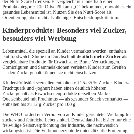
der Nutri-Score Grenzen: Er vergleicht nur innerhalb einer
Produktkategorie. Ein Olivenöl kann „C" bekommen, obwohl es ein
gesundes Lebensmittel ist. Nutzen Sie den Nutri-Score als
Orientierung, aber nicht als alleiniges Entscheidungskriterium.
Kinderprodukte: Besonders viel Zucker,
besonders viel Werbung
Lebensmittel, die speziell an Kinder vermarktet werden, enthalten
laut foodwatch-Studie im Durchschnitt
deutlich mehr Zucker
als
vergleichbare Produkte für Erwachsene. Bunte Verpackungen,
Comicfiguren und Sammelaktionen verleiten Kinder zum Greifen
— den Zuckergehalt können sie nicht einschätzen.
Kinder-Frühstückscerealien enthalten oft 25–35 % Zucker. Kinder-
Fruchtquark und -joghurt haben einen deutlich höheren
Zuckergehalt als Erwachsenenprodukte derselben Marke.
Quetschbeutel mit Fruchtmus — als gesunder Snack vermarktet —
enthalten bis zu 12 g Zucker pro 100 g.
Die WHO fordert ein Verbot von an Kinder gerichteter Werbung für
zucker- und fettreiche Lebensmittel. Deutschland hat bisher nur eine
freiwillige Selbstverpflichtung der Industrie, die nachweislich
wirkungslos ist. Die Verbraucherzentrale unterstützt die Forderung