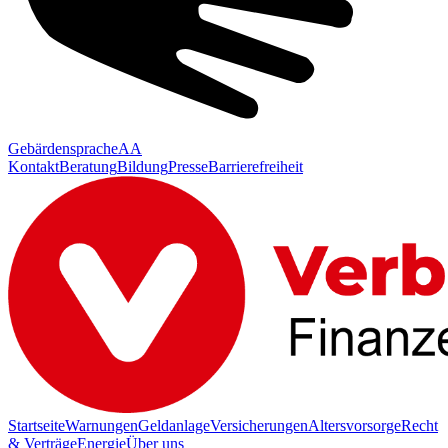
Gebärdensprache
AA
Kontakt
Beratung
Bildung
Presse
Barrierefreiheit
Startseite
Warnungen
Geldanlage
Versicherungen
Altersvorsorge
Recht
& Verträge
Energie
Über uns