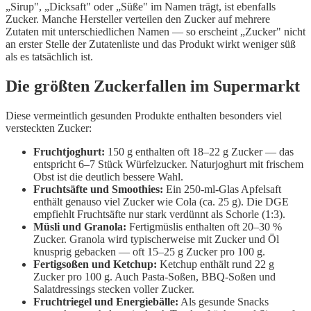
„Sirup", „Dicksaft" oder „Süße" im Namen trägt, ist ebenfalls
Zucker. Manche Hersteller verteilen den Zucker auf mehrere
Zutaten mit unterschiedlichen Namen — so erscheint „Zucker" nicht
an erster Stelle der Zutatenliste und das Produkt wirkt weniger süß
als es tatsächlich ist.
Die größten Zuckerfallen im Supermarkt
Diese vermeintlich gesunden Produkte enthalten besonders viel
versteckten Zucker:
Fruchtjoghurt:
150 g enthalten oft 18–22 g Zucker — das
entspricht 6–7 Stück Würfelzucker. Naturjoghurt mit frischem
Obst ist die deutlich bessere Wahl.
Fruchtsäfte und Smoothies:
Ein 250-ml-Glas Apfelsaft
enthält genauso viel Zucker wie Cola (ca. 25 g). Die DGE
empfiehlt Fruchtsäfte nur stark verdünnt als Schorle (1:3).
Müsli und Granola:
Fertigmüslis enthalten oft 20–30 %
Zucker. Granola wird typischerweise mit Zucker und Öl
knusprig gebacken — oft 15–25 g Zucker pro 100 g.
Fertigsoßen und Ketchup:
Ketchup enthält rund 22 g
Zucker pro 100 g. Auch Pasta-Soßen, BBQ-Soßen und
Salatdressings stecken voller Zucker.
Fruchtriegel und Energiebälle:
Als gesunde Snacks