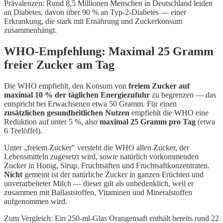
Prävalenzen: Rund 8,5 Millionen Menschen in Deutschland leiden
an Diabetes, davon über 90 % an Typ-2-Diabetes — einer
Erkrankung, die stark mit Ernährung und Zuckerkonsum
zusammenhängt.
WHO-Empfehlung: Maximal 25 Gramm
freier Zucker am Tag
Die WHO empfiehlt, den Konsum von
freiem Zucker auf
maximal 10 % der täglichen Energiezufuhr
zu begrenzen — das
entspricht bei Erwachsenen etwa 50 Gramm. Für einen
zusätzlichen gesundheitlichen Nutzen
empfiehlt die WHO eine
Reduktion auf unter 5 %, also
maximal 25 Gramm pro Tag
(etwa
6 Teelöffel).
Unter „freiem Zucker" versteht die WHO allen Zucker, der
Lebensmitteln zugesetzt wird, sowie natürlich vorkommenden
Zucker in Honig, Sirup, Fruchtsäften und Fruchtsaftkonzentraten.
Nicht
gemeint ist der natürliche Zucker in ganzen Früchten und
unverarbeiteter Milch — dieser gilt als unbedenklich, weil er
zusammen mit Ballaststoffen, Vitaminen und Mineralstoffen
aufgenommen wird.
Zum Vergleich: Ein 250-ml-Glas Orangensaft enthält bereits rund 22