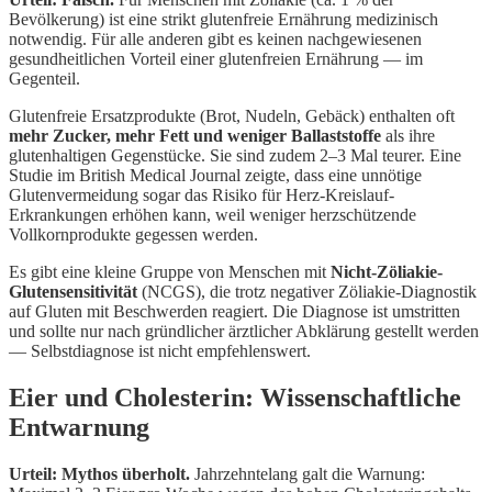
Bevölkerung) ist eine strikt glutenfreie Ernährung medizinisch
notwendig. Für alle anderen gibt es keinen nachgewiesenen
gesundheitlichen Vorteil einer glutenfreien Ernährung — im
Gegenteil.
Glutenfreie Ersatzprodukte (Brot, Nudeln, Gebäck) enthalten oft
mehr Zucker, mehr Fett und weniger Ballaststoffe
als ihre
glutenhaltigen Gegenstücke. Sie sind zudem 2–3 Mal teurer. Eine
Studie im British Medical Journal zeigte, dass eine unnötige
Glutenvermeidung sogar das Risiko für Herz-Kreislauf-
Erkrankungen erhöhen kann, weil weniger herzschützende
Vollkornprodukte gegessen werden.
Es gibt eine kleine Gruppe von Menschen mit
Nicht-Zöliakie-
Glutensensitivität
(NCGS), die trotz negativer Zöliakie-Diagnostik
auf Gluten mit Beschwerden reagiert. Die Diagnose ist umstritten
und sollte nur nach gründlicher ärztlicher Abklärung gestellt werden
— Selbstdiagnose ist nicht empfehlenswert.
Eier und Cholesterin: Wissenschaftliche
Entwarnung
Urteil: Mythos überholt.
Jahrzehntelang galt die Warnung: