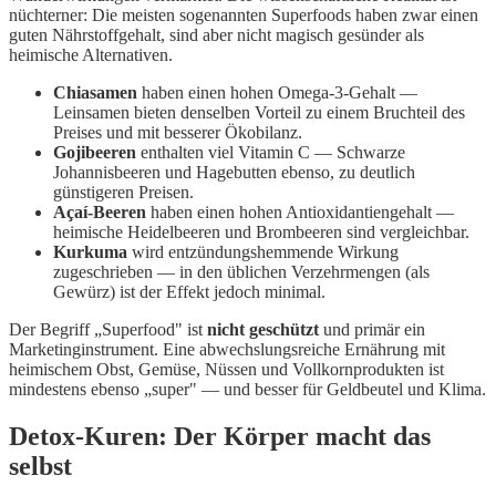
nüchterner: Die meisten sogenannten Superfoods haben zwar einen
guten Nährstoffgehalt, sind aber nicht magisch gesünder als
heimische Alternativen.
Chiasamen
haben einen hohen Omega-3-Gehalt —
Leinsamen bieten denselben Vorteil zu einem Bruchteil des
Preises und mit besserer Ökobilanz.
Gojibeeren
enthalten viel Vitamin C — Schwarze
Johannisbeeren und Hagebutten ebenso, zu deutlich
günstigeren Preisen.
Açaí-Beeren
haben einen hohen Antioxidantiengehalt —
heimische Heidelbeeren und Brombeeren sind vergleichbar.
Kurkuma
wird entzündungshemmende Wirkung
zugeschrieben — in den üblichen Verzehrmengen (als
Gewürz) ist der Effekt jedoch minimal.
Der Begriff „Superfood" ist
nicht geschützt
und primär ein
Marketinginstrument. Eine abwechslungsreiche Ernährung mit
heimischem Obst, Gemüse, Nüssen und Vollkornprodukten ist
mindestens ebenso „super" — und besser für Geldbeutel und Klima.
Detox-Kuren: Der Körper macht das
selbst