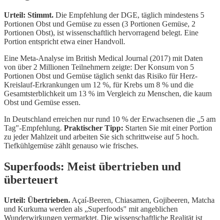
Urteil: Stimmt.
Die Empfehlung der DGE, täglich mindestens 5
Portionen Obst und Gemüse zu essen (3 Portionen Gemüse, 2
Portionen Obst), ist wissenschaftlich hervorragend belegt. Eine
Portion entspricht etwa einer Handvoll.
Eine Meta-Analyse im British Medical Journal (2017) mit Daten
von über 2 Millionen Teilnehmern zeigte: Der Konsum von 5
Portionen Obst und Gemüse täglich senkt das Risiko für Herz-
Kreislauf-Erkrankungen um 12 %, für Krebs um 8 % und die
Gesamtsterblichkeit um 13 % im Vergleich zu Menschen, die kaum
Obst und Gemüse essen.
In Deutschland erreichen nur rund 10 % der Erwachsenen die „5 am
Tag"-Empfehlung.
Praktischer Tipp:
Starten Sie mit einer Portion
zu jeder Mahlzeit und arbeiten Sie sich schrittweise auf 5 hoch.
Tiefkühlgemüse zählt genauso wie frisches.
Superfoods: Meist übertrieben und
überteuert
Urteil: Übertrieben.
Açaí-Beeren, Chiasamen, Gojibeeren, Matcha
und Kurkuma werden als „Superfoods" mit angeblichen
Wunderwirkungen vermarktet. Die wissenschaftliche Realität ist