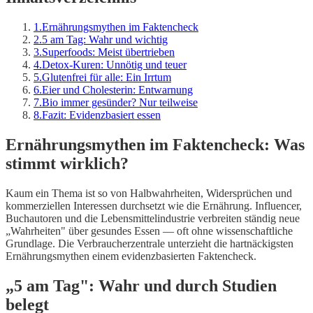
1
.
Ernährungsmythen im Faktencheck
2
.
5 am Tag: Wahr und wichtig
3
.
Superfoods: Meist übertrieben
4
.
Detox-Kuren: Unnötig und teuer
5
.
Glutenfrei für alle: Ein Irrtum
6
.
Eier und Cholesterin: Entwarnung
7
.
Bio immer gesünder? Nur teilweise
8
.
Fazit: Evidenzbasiert essen
Ernährungsmythen im Faktencheck: Was
stimmt wirklich?
Kaum ein Thema ist so von Halbwahrheiten, Widersprüchen und
kommerziellen Interessen durchsetzt wie die Ernährung. Influencer,
Buchautoren und die Lebensmittelindustrie verbreiten ständig neue
„Wahrheiten" über gesundes Essen — oft ohne wissenschaftliche
Grundlage. Die Verbraucherzentrale unterzieht die hartnäckigsten
Ernährungsmythen einem evidenzbasierten Faktencheck.
„5 am Tag": Wahr und durch Studien
belegt