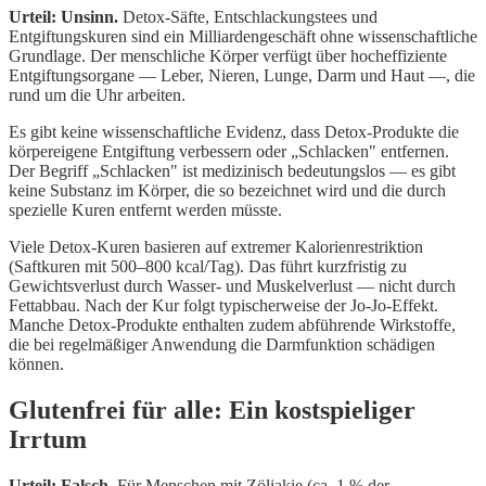
Urteil: Unsinn.
Detox-Säfte, Entschlackungstees und
Entgiftungskuren sind ein Milliardengeschäft ohne wissenschaftliche
Grundlage. Der menschliche Körper verfügt über hocheffiziente
Entgiftungsorgane — Leber, Nieren, Lunge, Darm und Haut —, die
rund um die Uhr arbeiten.
Es gibt keine wissenschaftliche Evidenz, dass Detox-Produkte die
körpereigene Entgiftung verbessern oder „Schlacken" entfernen.
Der Begriff „Schlacken" ist medizinisch bedeutungslos — es gibt
keine Substanz im Körper, die so bezeichnet wird und die durch
spezielle Kuren entfernt werden müsste.
Viele Detox-Kuren basieren auf extremer Kalorienrestriktion
(Saftkuren mit 500–800 kcal/Tag). Das führt kurzfristig zu
Gewichtsverlust durch Wasser- und Muskelverlust — nicht durch
Fettabbau. Nach der Kur folgt typischerweise der Jo-Jo-Effekt.
Manche Detox-Produkte enthalten zudem abführende Wirkstoffe,
die bei regelmäßiger Anwendung die Darmfunktion schädigen
können.
Glutenfrei für alle: Ein kostspieliger
Irrtum
Urteil: Falsch.
Für Menschen mit Zöliakie (ca. 1 % der