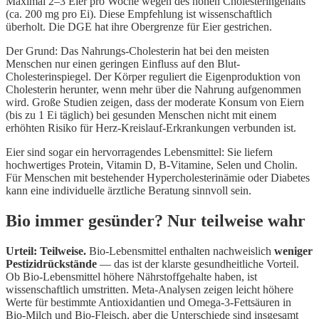
Maximal 2–3 Eier pro Woche wegen des hohen Cholesteringehalts
(ca. 200 mg pro Ei). Diese Empfehlung ist wissenschaftlich
überholt. Die DGE hat ihre Obergrenze für Eier gestrichen.
Der Grund: Das Nahrungs-Cholesterin hat bei den meisten
Menschen nur einen geringen Einfluss auf den Blut-
Cholesterinspiegel. Der Körper reguliert die Eigenproduktion von
Cholesterin herunter, wenn mehr über die Nahrung aufgenommen
wird. Große Studien zeigen, dass der moderate Konsum von Eiern
(bis zu 1 Ei täglich) bei gesunden Menschen nicht mit einem
erhöhten Risiko für Herz-Kreislauf-Erkrankungen verbunden ist.
Eier sind sogar ein hervorragendes Lebensmittel: Sie liefern
hochwertiges Protein, Vitamin D, B-Vitamine, Selen und Cholin.
Für Menschen mit bestehender Hypercholesterinämie oder Diabetes
kann eine individuelle ärztliche Beratung sinnvoll sein.
Bio immer gesünder? Nur teilweise wahr
Urteil: Teilweise.
Bio-Lebensmittel enthalten nachweislich
weniger
Pestizidrückstände
— das ist der klarste gesundheitliche Vorteil.
Ob Bio-Lebensmittel höhere Nährstoffgehalte haben, ist
wissenschaftlich umstritten. Meta-Analysen zeigen leicht höhere
Werte für bestimmte Antioxidantien und Omega-3-Fettsäuren in
Bio-Milch und Bio-Fleisch, aber die Unterschiede sind insgesamt