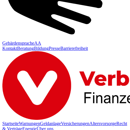
Gebärdensprache
AA
Kontakt
Beratung
Bildung
Presse
Barrierefreiheit
Startseite
Warnungen
Geldanlage
Versicherungen
Altersvorsorge
Recht
& Verträge
Energie
Über uns