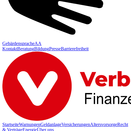
Gebärdensprache
AA
Kontakt
Beratung
Bildung
Presse
Barrierefreiheit
Startseite
Warnungen
Geldanlage
Versicherungen
Altersvorsorge
Recht
& Verträge
Energie
Über uns