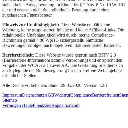
stellen keine Anlageberatung im Sinne des § 2 Abs. 8 Nr. 10 WpHG
dar und ersetzen nicht die individuelle Beratung durch einen
zugelassenen Finanzberater.
Hinweis zur Unabhängigkeit:
Diese Website enthält keine
Werbung, keine gesponserten Inhalte und keine Affiliate-Links. Die
redaktionelle Unabhängigkeit wird durch interne Compliance-
Richtlinien gemäß § 80 WpHG sichergestellt. Sämtliche
Bewertungen erfolgen nach objektiven, dokumentierten Kriterien.
Barrierefreiheit:
Diese Website wurde geprüft nach BITV 2.0
(Barrierefreie-Informationstechnik-Verordnung) und entspricht den
Vorgaben der WCAG 2.1 Level AA. Die Gestaltung orientiert sich
am Styleguide der Bundesregierung für barrierefreie Webangebote
öffentlicher Stellen.
Alle Rechte vorbehalten. Stand: 09.05.2026. Version 4.2.1
Impressum
Datenschutz
AGB
Widerruf
Compliance
Barrierefreiheit
Site
Sitemap
Vermögen Heute
Finanzzeit
Kapitalhorizont