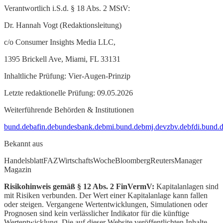
Verantwortlich i.S.d. § 18 Abs. 2 MStV:
Dr. Hannah Vogt (Redaktionsleitung)
c/o Consumer Insights Media LLC,
1395 Brickell Ave, Miami, FL 33131
Inhaltliche Prüfung: Vier-Augen-Prinzip
Letzte redaktionelle Prüfung: 09.05.2026
Weiterführende Behörden & Institutionen
bund.de
bafin.de
bundesbank.de
bmi.bund.de
bmj.de
vzbv.de
bfdi.bund.
Bekannt aus
Handelsblatt
FAZ
WirtschaftsWoche
Bloomberg
Reuters
Manager
Magazin
Risikohinweis gemäß § 12 Abs. 2 FinVermV:
Kapitalanlagen sind
mit Risiken verbunden. Der Wert einer Kapitalanlage kann fallen
oder steigen. Vergangene Wertentwicklungen, Simulationen oder
Prognosen sind kein verlässlicher Indikator für die künftige
Wertentwicklung. Die auf dieser Website veröffentlichten Inhalte