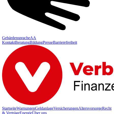
Gebärdensprache
AA
Kontakt
Beratung
Bildung
Presse
Barrierefreiheit
Startseite
Warnungen
Geldanlage
Versicherungen
Altersvorsorge
Recht
& Verträge
Energie
Über uns