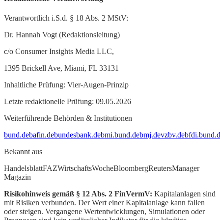
Verantwortlich i.S.d. § 18 Abs. 2 MStV:
Dr. Hannah Vogt (Redaktionsleitung)
c/o Consumer Insights Media LLC,
1395 Brickell Ave, Miami, FL 33131
Inhaltliche Prüfung: Vier-Augen-Prinzip
Letzte redaktionelle Prüfung: 09.05.2026
Weiterführende Behörden & Institutionen
bund.de
bafin.de
bundesbank.de
bmi.bund.de
bmj.de
vzbv.de
bfdi.bund.
Bekannt aus
Handelsblatt
FAZ
WirtschaftsWoche
Bloomberg
Reuters
Manager
Magazin
Risikohinweis gemäß § 12 Abs. 2 FinVermV:
Kapitalanlagen sind
mit Risiken verbunden. Der Wert einer Kapitalanlage kann fallen
oder steigen. Vergangene Wertentwicklungen, Simulationen oder