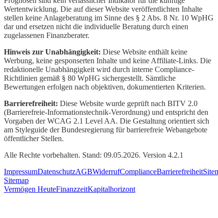
Prognosen sind kein verlässlicher Indikator für die künftige
Wertentwicklung. Die auf dieser Website veröffentlichten Inhalte
stellen keine Anlageberatung im Sinne des § 2 Abs. 8 Nr. 10 WpHG
dar und ersetzen nicht die individuelle Beratung durch einen
zugelassenen Finanzberater.
Hinweis zur Unabhängigkeit:
Diese Website enthält keine
Werbung, keine gesponserten Inhalte und keine Affiliate-Links. Die
redaktionelle Unabhängigkeit wird durch interne Compliance-
Richtlinien gemäß § 80 WpHG sichergestellt. Sämtliche
Bewertungen erfolgen nach objektiven, dokumentierten Kriterien.
Barrierefreiheit:
Diese Website wurde geprüft nach BITV 2.0
(Barrierefreie-Informationstechnik-Verordnung) und entspricht den
Vorgaben der WCAG 2.1 Level AA. Die Gestaltung orientiert sich
am Styleguide der Bundesregierung für barrierefreie Webangebote
öffentlicher Stellen.
Alle Rechte vorbehalten. Stand: 09.05.2026. Version 4.2.1
Impressum
Datenschutz
AGB
Widerruf
Compliance
Barrierefreiheit
Site
Sitemap
Vermögen Heute
Finanzzeit
Kapitalhorizont