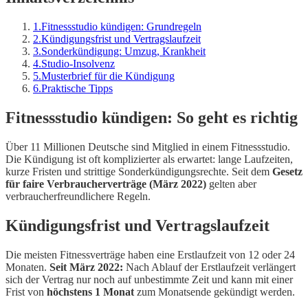
1
.
Fitnessstudio kündigen: Grundregeln
2
.
Kündigungsfrist und Vertragslaufzeit
3
.
Sonderkündigung: Umzug, Krankheit
4
.
Studio-Insolvenz
5
.
Musterbrief für die Kündigung
6
.
Praktische Tipps
Fitnessstudio kündigen: So geht es richtig
Über 11 Millionen Deutsche sind Mitglied in einem Fitnessstudio.
Die Kündigung ist oft komplizierter als erwartet: lange Laufzeiten,
kurze Fristen und strittige Sonderkündigungsrechte. Seit dem
Gesetz
für faire Verbraucherverträge (März 2022)
gelten aber
verbraucherfreundlichere Regeln.
Kündigungsfrist und Vertragslaufzeit
Die meisten Fitnessverträge haben eine Erstlaufzeit von 12 oder 24
Monaten.
Seit März 2022:
Nach Ablauf der Erstlaufzeit verlängert
sich der Vertrag nur noch auf unbestimmte Zeit und kann mit einer
Frist von
höchstens 1 Monat
zum Monatsende gekündigt werden.