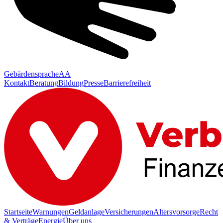
Gebärdensprache
AA
Kontakt
Beratung
Bildung
Presse
Barrierefreiheit
Startseite
Warnungen
Geldanlage
Versicherungen
Altersvorsorge
Recht
& Verträge
Energie
Über uns