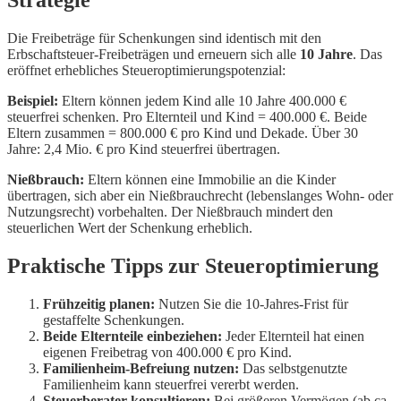
Strategie
Die Freibeträge für Schenkungen sind identisch mit den
Erbschaftsteuer-Freibeträgen und erneuern sich alle
10 Jahre
. Das
eröffnet erhebliches Steueroptimierungspotenzial:
Beispiel:
Eltern können jedem Kind alle 10 Jahre 400.000 €
steuerfrei schenken. Pro Elternteil und Kind = 400.000 €. Beide
Eltern zusammen = 800.000 € pro Kind und Dekade. Über 30
Jahre: 2,4 Mio. € pro Kind steuerfrei übertragen.
Nießbrauch:
Eltern können eine Immobilie an die Kinder
übertragen, sich aber ein Nießbrauchrecht (lebenslanges Wohn- oder
Nutzungsrecht) vorbehalten. Der Nießbrauch mindert den
steuerlichen Wert der Schenkung erheblich.
Praktische Tipps zur Steueroptimierung
Frühzeitig planen:
Nutzen Sie die 10-Jahres-Frist für
gestaffelte Schenkungen.
Beide Elternteile einbeziehen:
Jeder Elternteil hat einen
eigenen Freibetrag von 400.000 € pro Kind.
Familienheim-Befreiung nutzen:
Das selbstgenutzte
Familienheim kann steuerfrei vererbt werden.
Steuerberater konsultieren:
Bei größeren Vermögen (ab ca.