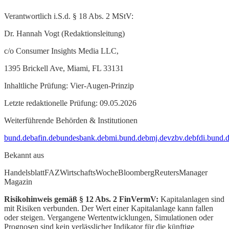
Verantwortlich i.S.d. § 18 Abs. 2 MStV:
Dr. Hannah Vogt (Redaktionsleitung)
c/o Consumer Insights Media LLC,
1395 Brickell Ave, Miami, FL 33131
Inhaltliche Prüfung: Vier-Augen-Prinzip
Letzte redaktionelle Prüfung: 09.05.2026
Weiterführende Behörden & Institutionen
bund.de
bafin.de
bundesbank.de
bmi.bund.de
bmj.de
vzbv.de
bfdi.bund.
Bekannt aus
Handelsblatt
FAZ
WirtschaftsWoche
Bloomberg
Reuters
Manager
Magazin
Risikohinweis gemäß § 12 Abs. 2 FinVermV:
Kapitalanlagen sind
mit Risiken verbunden. Der Wert einer Kapitalanlage kann fallen
oder steigen. Vergangene Wertentwicklungen, Simulationen oder
Prognosen sind kein verlässlicher Indikator für die künftige