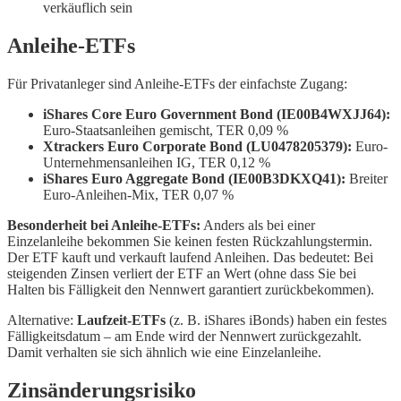
verkäuflich sein
Anleihe-ETFs
Für Privatanleger sind Anleihe-ETFs der einfachste Zugang:
iShares Core Euro Government Bond (IE00B4WXJJ64):
Euro-Staatsanleihen gemischt, TER 0,09 %
Xtrackers Euro Corporate Bond (LU0478205379):
Euro-
Unternehmensanleihen IG, TER 0,12 %
iShares Euro Aggregate Bond (IE00B3DKXQ41):
Breiter
Euro-Anleihen-Mix, TER 0,07 %
Besonderheit bei Anleihe-ETFs:
Anders als bei einer
Einzelanleihe bekommen Sie keinen festen Rückzahlungstermin.
Der ETF kauft und verkauft laufend Anleihen. Das bedeutet: Bei
steigenden Zinsen verliert der ETF an Wert (ohne dass Sie bei
Halten bis Fälligkeit den Nennwert garantiert zurückbekommen).
Alternative:
Laufzeit-ETFs
(z. B. iShares iBonds) haben ein festes
Fälligkeitsdatum – am Ende wird der Nennwert zurückgezahlt.
Damit verhalten sie sich ähnlich wie eine Einzelanleihe.
Zinsänderungsrisiko