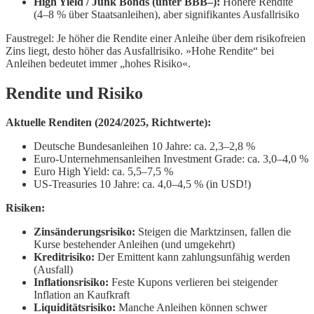
High Yield / Junk Bonds (unter BBB–):
Höhere Rendite
(4–8 % über Staatsanleihen), aber signifikantes Ausfallrisiko
Faustregel: Je höher die Rendite einer Anleihe über dem risikofreien
Zins liegt, desto höher das Ausfallrisiko. »Hohe Rendite“ bei
Anleihen bedeutet immer „hohes Risiko«.
Rendite und Risiko
Aktuelle Renditen (2024/2025, Richtwerte):
Deutsche Bundesanleihen 10 Jahre: ca. 2,3–2,8 %
Euro-Unternehmensanleihen Investment Grade: ca. 3,0–4,0 %
Euro High Yield: ca. 5,5–7,5 %
US-Treasuries 10 Jahre: ca. 4,0–4,5 % (in USD!)
Risiken:
Zinsänderungsrisiko:
Steigen die Marktzinsen, fallen die
Kurse bestehender Anleihen (und umgekehrt)
Kreditrisiko:
Der Emittent kann zahlungsunfähig werden
(Ausfall)
Inflationsrisiko:
Feste Kupons verlieren bei steigender
Inflation an Kaufkraft
Liquiditätsrisiko:
Manche Anleihen können schwer