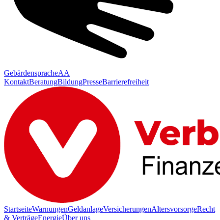
Gebärdensprache
AA
Kontakt
Beratung
Bildung
Presse
Barrierefreiheit
Startseite
Warnungen
Geldanlage
Versicherungen
Altersvorsorge
Recht
& Verträge
Energie
Über uns