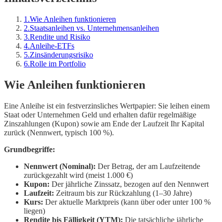
1
.
Wie Anleihen funktionieren
2
.
Staatsanleihen vs. Unternehmensanleihen
3
.
Rendite und Risiko
4
.
Anleihe-ETFs
5
.
Zinsänderungsrisiko
6
.
Rolle im Portfolio
Wie Anleihen funktionieren
Eine Anleihe ist ein festverzinsliches Wertpapier: Sie leihen einem
Staat oder Unternehmen Geld und erhalten dafür regelmäßige
Zinszahlungen (Kupon) sowie am Ende der Laufzeit Ihr Kapital
zurück (Nennwert, typisch 100 %).
Grundbegriffe:
Nennwert (Nominal):
Der Betrag, der am Laufzeitende
zurückgezahlt wird (meist 1.000 €)
Kupon:
Der jährliche Zinssatz, bezogen auf den Nennwert
Laufzeit:
Zeitraum bis zur Rückzahlung (1–30 Jahre)
Kurs:
Der aktuelle Marktpreis (kann über oder unter 100 %
liegen)
Rendite bis Fälligkeit (YTM):
Die tatsächliche jährliche