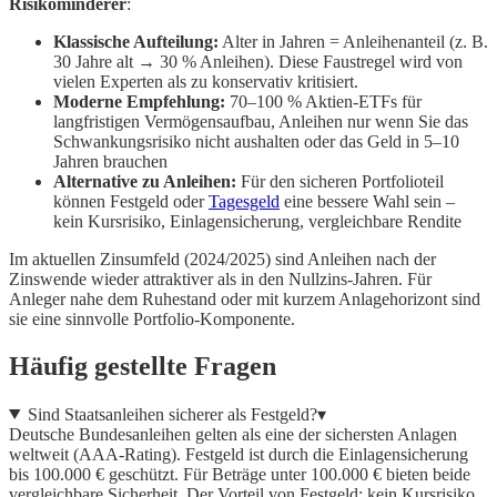
Risikominderer
:
Klassische Aufteilung:
Alter in Jahren = Anleihenanteil (z. B.
30 Jahre alt → 30 % Anleihen). Diese Faustregel wird von
vielen Experten als zu konservativ kritisiert.
Moderne Empfehlung:
70–100 % Aktien-ETFs für
langfristigen Vermögensaufbau, Anleihen nur wenn Sie das
Schwankungsrisiko nicht aushalten oder das Geld in 5–10
Jahren brauchen
Alternative zu Anleihen:
Für den sicheren Portfolioteil
können Festgeld oder
Tagesgeld
eine bessere Wahl sein –
kein Kursrisiko, Einlagensicherung, vergleichbare Rendite
Im aktuellen Zinsumfeld (2024/2025) sind Anleihen nach der
Zinswende wieder attraktiver als in den Nullzins-Jahren. Für
Anleger nahe dem Ruhestand oder mit kurzem Anlagehorizont sind
sie eine sinnvolle Portfolio-Komponente.
Häufig gestellte Fragen
Sind Staatsanleihen sicherer als Festgeld?
▾
Deutsche Bundesanleihen gelten als eine der sichersten Anlagen
weltweit (AAA-Rating). Festgeld ist durch die Einlagensicherung
bis 100.000 € geschützt. Für Beträge unter 100.000 € bieten beide
vergleichbare Sicherheit. Der Vorteil von Festgeld: kein Kursrisiko