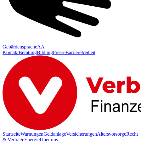
Gebärdensprache
AA
Kontakt
Beratung
Bildung
Presse
Barrierefreiheit
Startseite
Warnungen
Geldanlage
Versicherungen
Altersvorsorge
Recht
& Verträge
Energie
Über uns