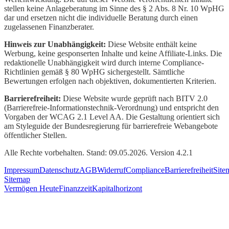
stellen keine Anlageberatung im Sinne des § 2 Abs. 8 Nr. 10 WpHG
dar und ersetzen nicht die individuelle Beratung durch einen
zugelassenen Finanzberater.
Hinweis zur Unabhängigkeit:
Diese Website enthält keine
Werbung, keine gesponserten Inhalte und keine Affiliate-Links. Die
redaktionelle Unabhängigkeit wird durch interne Compliance-
Richtlinien gemäß § 80 WpHG sichergestellt. Sämtliche
Bewertungen erfolgen nach objektiven, dokumentierten Kriterien.
Barrierefreiheit:
Diese Website wurde geprüft nach BITV 2.0
(Barrierefreie-Informationstechnik-Verordnung) und entspricht den
Vorgaben der WCAG 2.1 Level AA. Die Gestaltung orientiert sich
am Styleguide der Bundesregierung für barrierefreie Webangebote
öffentlicher Stellen.
Alle Rechte vorbehalten. Stand: 09.05.2026. Version 4.2.1
Impressum
Datenschutz
AGB
Widerruf
Compliance
Barrierefreiheit
Site
Sitemap
Vermögen Heute
Finanzzeit
Kapitalhorizont