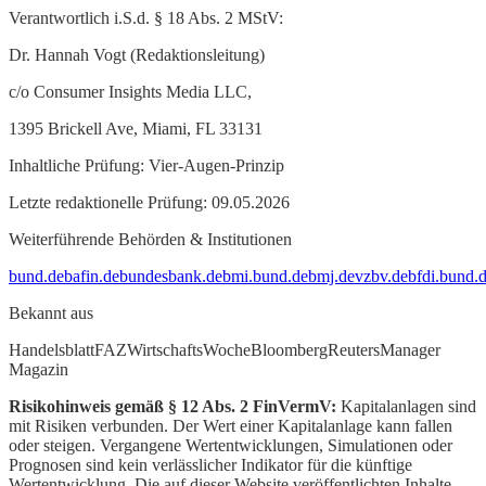
Verantwortlich i.S.d. § 18 Abs. 2 MStV:
Dr. Hannah Vogt (Redaktionsleitung)
c/o Consumer Insights Media LLC,
1395 Brickell Ave, Miami, FL 33131
Inhaltliche Prüfung: Vier-Augen-Prinzip
Letzte redaktionelle Prüfung: 09.05.2026
Weiterführende Behörden & Institutionen
bund.de
bafin.de
bundesbank.de
bmi.bund.de
bmj.de
vzbv.de
bfdi.bund.
Bekannt aus
Handelsblatt
FAZ
WirtschaftsWoche
Bloomberg
Reuters
Manager
Magazin
Risikohinweis gemäß § 12 Abs. 2 FinVermV:
Kapitalanlagen sind
mit Risiken verbunden. Der Wert einer Kapitalanlage kann fallen
oder steigen. Vergangene Wertentwicklungen, Simulationen oder
Prognosen sind kein verlässlicher Indikator für die künftige
Wertentwicklung. Die auf dieser Website veröffentlichten Inhalte