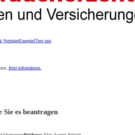
& Verträge
Energie
Über uns
men.
Jetzt informieren.
 Sie es beantragen
rsicherungen
Prüfung:
Vier-Augen-Prinzip