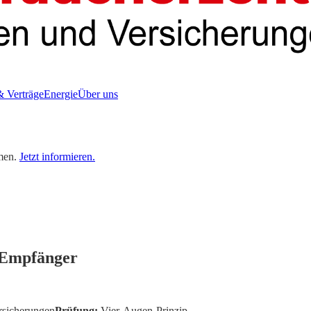
& Verträge
Energie
Über uns
men.
Jetzt informieren.
s Empfänger
rsicherungen
Prüfung:
Vier-Augen-Prinzip